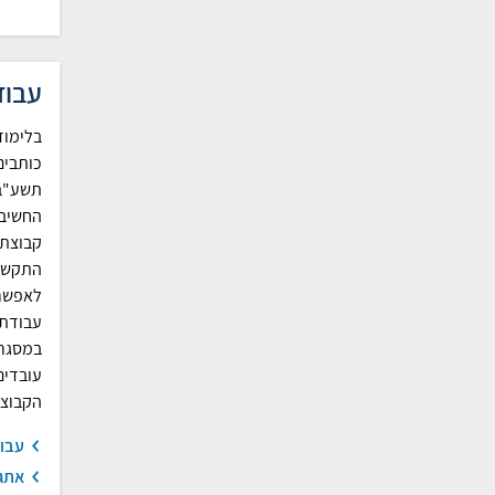
עבוד
בלימוד
כותבים
תשע"ב 
החשיבו
קבוצתי
התקשור
לאפשר 
עבודת 
במסגרת
עובדים
הקבוצת
עבו
אתגר