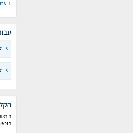
עבו
עבוד
ל
ל
הקלו
הוראות
הזכאים