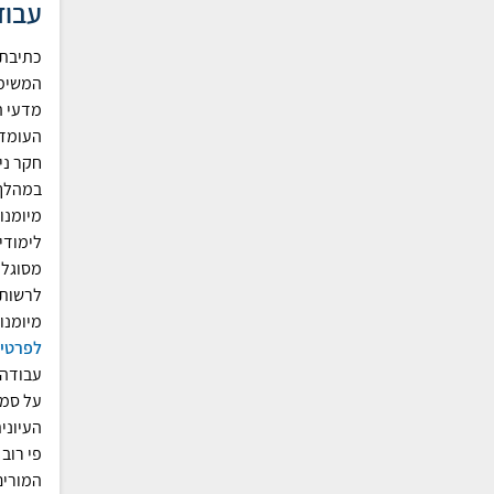
עבוד
כתיבת 
המשימו
מדעי ה
העומדו
חקר ני
במהלך
מיומנו
לימודי
מסוגל 
מיומנו
לפרטים
עבודה 
על סמך
העיוני
פי רוב
המורים