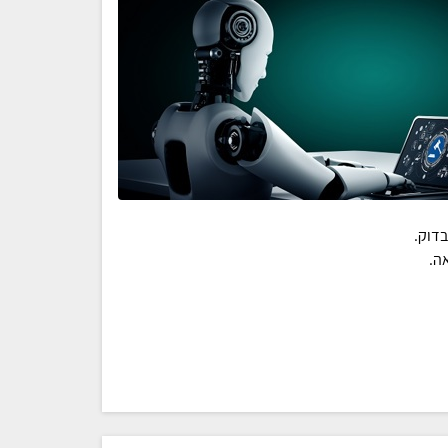
בדוק.
אה.