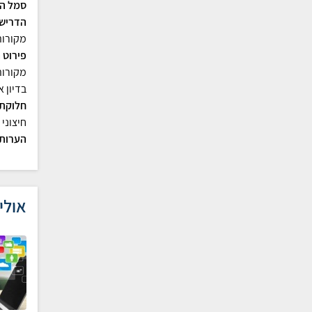
סמל הש
הדרישו
מקורות
פירוט 
מקורות
בדיון 
חלוקת 
חיצוני
הערות:
אולי 