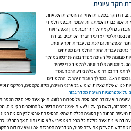
ת חקר עיונית
עבודת חקר במסגרת היחידה החמישית היא אחת
ת המורכבות והמאתגרות העומדות בפני תלמידי
חברה. כחלק מתהליך הרחבת מגוון האפשרויות
ת בפני תלמידי מדעי החברה הכותבים עבודת
תנה האפשרות גם לכתיבת עבודת חקר עיונית.
 כתיבת עבודת החקר התלמידים מפתחים
יות מגוונות של חשיבה מסדר גבוה שנרכשו במהלך
הם. מיומנויות אלו חיוניות לתלמיד כדי שיהיה
להתמודד בצורה מושכלת בידע הרב העומד
לרשותו במאה ה-21. במהלך העבודה יְתרגלו התלמידים
יות כגון שאילת שאלות, שימוש במארגני חשיבה, מיזוג טקסטים, רפלקציה וטי
 על אסטרטגיות חשיבה מסדר גבוה
עיונית היא עבודה המבוססת על ספרות רלוונטית אך אינה סיכום של הספרות
 הספרות, ולשם כך עליו לעשות אינטגרציה חדשה של החומרים הקיימים, המשׂ
ת תיעשה הבחנה בין הסוגיה הכללית שהיא הבסיס התאורטי לבין הסוגיה המו
 עבודה עיונית אינה כוללת כל מרכיב אמפירי של איסוף נתונים אך בהחלט יכול
 מתבקשים לעדכן את עדה ספיר, המדריכה המרכזת את נושא עבודות החקר,