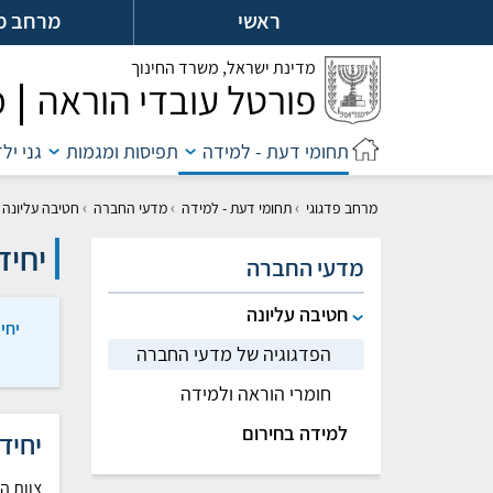
לג
ראשי
מרחב מ
ל
מדינת ישראל,
משרד החינוך
פורטל עובדי הוראה
מ
תחומי דעת - למידה
תפיסות ומגמות
גני יל
›
›
›
מרחב פדגוגי
תחומי דעת - למידה
מדעי החברה
חטיבה עליונה
יחיד
מדעי החברה
חטיבה עליונה
יחי
הפדגוגיה של מדעי החברה
חומרי הוראה ולמידה
למידה בחירום
יחיד
צוות ה