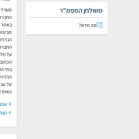
משולחן המפמ"ר
משרד ה
החברה ש
באתר ע
מה חדש?
מביצוע
הנדרש 
החברה
על תלמ
הכתוב.
בתי הס
ההדרכה
על עבודו
האחראי
עבו
הנח