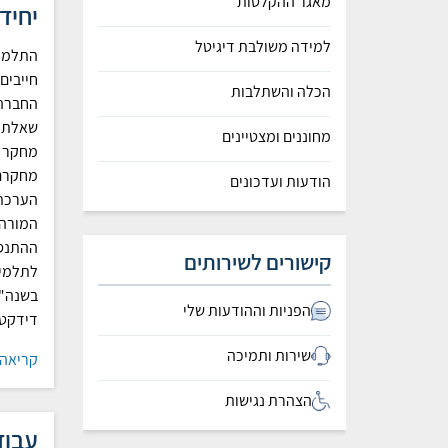
מאגר ההקלטות
יחיד
למידה משולבת דיגיטל
התלמיד
חייבים
הכלה והשתלבות
החברה.
שאלת מ
מחוננים ומצטיינים
מחקר מ
מחקרם 
הודעות ועדכונים
הערכת 
המורה ה
ההתנסו
קישורים לשירותים
לתלמיד
בשנה"ל
הפניות וההודעות שלי
דידקטי
שירות ותמיכה
קריאה
הצהרת נגישות
עבודת