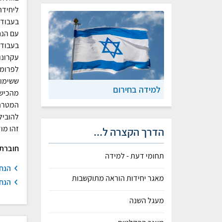
ליחידה
בעבודת
עם הנח
בעבודת
עקרונו
לפרומפ
ששימוש
למידה בחירום
מהכישו
המטרה 
להוביל
זהו מו
הדרך הקצרה ל...
חוברת 
תחומי דעת - למידה
הנחי
מאגר יחידות הוראה מתוקשבות
הנח
מעגל השנה