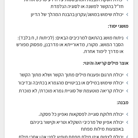
חז"ל בהקשר למשנה או לסוגיה הנלמדת
יכולת שימוש במושג/עקרון בהבנת המהלך של הדיון
מושגי יסוד:
ניתוח מושג בהתאם למרכיבים הבאים: (לכיתות ז, ח בלבד):
הסבר המושג. מקורו, מדאורייתא או מדרבנן, מפסוק מפורש
או מדרך לימוד אחרת.
אוצר מילים קריאה והיגוי:
יכולת תרגום ופענוח מילים מתוך הקשר ושלא מתוך הקשר
יכולת שימוש במילים או בביטויים מהגמרא בכתיבה ובדיבור
יכולת קריאה מוטעמת של סוגיית גמרא מוכרת/ לא מוכרת
מבנה:
יכולת חלוקת סוגייה לפסקאות ואפיון כל פסקה.
יכולת אפיון של מרכיבי השקלא וטריא וקישור ביניהם
באמצעות מילות מפתח
יכולת לִצְפּות איזו מילת מפתח תופיע לפני או/ו אחרי מילת