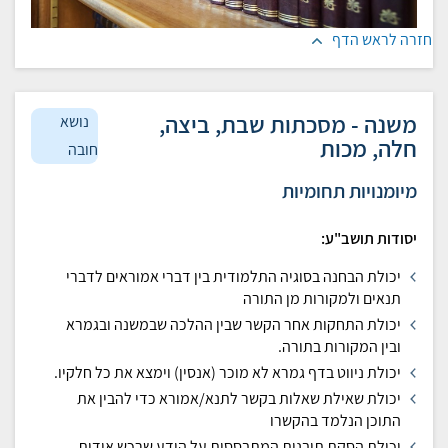
חזרה לראש הדף
משנה - מסכתות שבת, ביצה,
נושא
חלה, מכות
חובה
מיומנויות תחומיות
יסודות תושב"ע:
יכולת הבחנה בסוגיה התלמודית בין דברי אמוראים לדברי
תנאים ולמקורות מן התורה
יכולת התחקות אחר הקשר שבין ההלכה שבמשנה ובגמרא
ובין המקורות בתורה.
יכולת ניווט בדף גמרא לא מוכר (אנסין) וימצא את כל חלקיו.
יכולת שאילת שאלות בקשר לתנא/אמורא כדי להבין את
התוכן הנלמד בהקשרו
יכולת הסקת תובנות המתבססות על הידע שרכש אודות