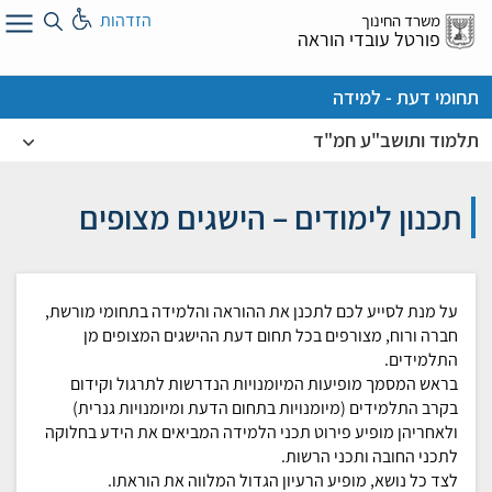
לג
הזדהות
משרד החינוך
ל
פורטל עובדי הוראה
תחומי דעת - למידה
תלמוד ותושב"ע חמ"ד
תכנון לימודים – הישגים מצופים
על מנת לסייע לכם לתכנן את ההוראה והלמידה בתחומי
מורשת,
חברה ורוח
, מצורפים בכל תחום דעת ההישגים המצופים מן
התלמידים.
בראש המסמך מופיעות המיומנויות הנדרשות לתרגול וקידום
בקרב התלמידים (מיומנויות בתחום הדעת ומיומנויות גנרית)
ולאחריהן מופיע פירוט תכני הלמידה המביאים את הידע בחלוקה
לתכני החובה ותכני הרשות.
לצד כל נושא, מופיע הרעיון הגדול המלווה את הוראתו.