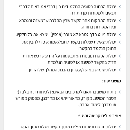
יכולת הבחנה בסוגיה התלמודית בין דברי אמוראים לדברי
תנאים ולמקורות מן התורה
יכולת התחקות אחר הקשר שבין ההלכה שבמשנה ובגמרא
ובין המקורות בתורה.
יכולת ניווט בדף גמרא לא מוכר (אנסין) וימצא את כל חלקיו.
יכולת שאילת שאלות בקשר לתנא/אמורא כדי להבין את
התוכן הנלמד בהקשרו
יכולת הסקת תובנות המתבססות על הידע שרכש אודות
חז"ל בהקשר למשנה או לסוגיה הנלמדת
יכולת שימוש במושג/עקרון בהבנת המהלך של הדיון
מושגי יסוד:
ניתוח מושג בהתאם למרכיבים הבאים: (לכיתות ז, ח בלבד):
הסבר המושג. מקורו, מדאורייתא או מדרבנן, מפסוק מפורש
או מדרך לימוד אחרת.
אוצר מילים קריאה והיגוי:
יכולת תרגום ופענוח מילים מתוך הקשר ושלא מתוך הקשר