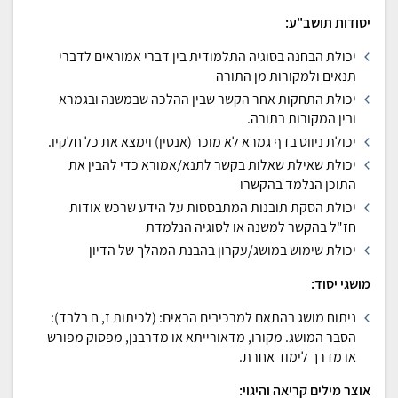
יסודות תושב"ע:
יכולת הבחנה בסוגיה התלמודית בין דברי אמוראים לדברי
תנאים ולמקורות מן התורה
יכולת התחקות אחר הקשר שבין ההלכה שבמשנה ובגמרא
ובין המקורות בתורה.
יכולת ניווט בדף גמרא לא מוכר (אנסין) וימצא את כל חלקיו.
יכולת שאילת שאלות בקשר לתנא/אמורא כדי להבין את
התוכן הנלמד בהקשרו
יכולת הסקת תובנות המתבססות על הידע שרכש אודות
חז"ל בהקשר למשנה או לסוגיה הנלמדת
יכולת שימוש במושג/עקרון בהבנת המהלך של הדיון
מושגי יסוד:
ניתוח מושג בהתאם למרכיבים הבאים: (לכיתות ז, ח בלבד):
הסבר המושג. מקורו, מדאורייתא או מדרבנן, מפסוק מפורש
או מדרך לימוד אחרת.
אוצר מילים קריאה והיגוי: