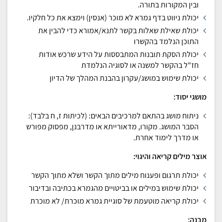
ובין המקורות בתורה.
יכולת ניווט בדף גמרא לא מוכר (אנסין) וימצא את כל חלקיו.
יכולת שאילת שאלות בקשר לתנא/אמורא כדי להבין את
התוכן הנלמד בהקשרו
יכולת הסקת תובנות המתבססות על הידע שרכש אודות
חז"ל בהקשר למשנה או לסוגיה הנלמדת
יכולת שימוש במושג/עקרון בהבנת המהלך של הדיון
מושגי יסוד:
ניתוח מושג בהתאם למרכיבים הבאים: (לכיתות ז, ח בלבד):
הסבר המושג. מקורו, מדאורייתא או מדרבנן, מפסוק מפורש
או מדרך לימוד אחרת.
אוצר מילים קריאה והיגוי:
יכולת תרגום ופענוח מילים מתוך הקשר ושלא מתוך הקשר
יכולת שימוש במילים או בביטויים מהגמרא בכתיבה ובדיבור
יכולת קריאה מוטעמת של סוגיית גמרא מוכרת/ לא מוכרת
מבנה: