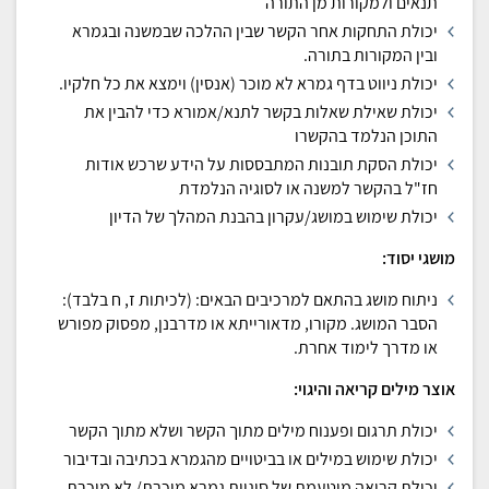
תנאים ולמקורות מן התורה
יכולת התחקות אחר הקשר שבין ההלכה שבמשנה ובגמרא
ובין המקורות בתורה.
יכולת ניווט בדף גמרא לא מוכר (אנסין) וימצא את כל חלקיו.
יכולת שאילת שאלות בקשר לתנא/אמורא כדי להבין את
התוכן הנלמד בהקשרו
יכולת הסקת תובנות המתבססות על הידע שרכש אודות
חז"ל בהקשר למשנה או לסוגיה הנלמדת
יכולת שימוש במושג/עקרון בהבנת המהלך של הדיון
מושגי יסוד:
ניתוח מושג בהתאם למרכיבים הבאים: (לכיתות ז, ח בלבד):
הסבר המושג. מקורו, מדאורייתא או מדרבנן, מפסוק מפורש
או מדרך לימוד אחרת.
אוצר מילים קריאה והיגוי:
יכולת תרגום ופענוח מילים מתוך הקשר ושלא מתוך הקשר
יכולת שימוש במילים או בביטויים מהגמרא בכתיבה ובדיבור
יכולת קריאה מוטעמת של סוגיית גמרא מוכרת/ לא מוכרת