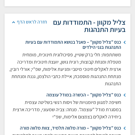
צליל מקוון - התמודדות עם
חזרה לראש הדף
בעיות התנהגות
כנס "צליל מקוון" – פאנל בנושא התמודדות עם בעיות
התנהגות בגני הילדים
משתתפות: חלי ברק שטיין, פסיכולוגית חינוכית, מומחית
מטפלת ומנחת קבוצות; רונית גושן, יועצת חינוכית ומדריכה
ארצית לאקלים חינוכי מיטבי ומניעת אלימות, שפ"י; אורלי רובין,
מנתחת התנהגות מוסמכת; איילת כתבי הולצמן, גננת ומנתחת
התנהגות
כנס "צליל מקוון" – הכשרה במודל עוצמה
חשיפה למגוון מיומנויות של ויסות רגשי בשליטה עצמית
במסגרת מודל "עוצמה". מנחה: צביה שמעוני, מדריכה ארצית
ביחידה לאקלים בצמצום אלימות, שפ"י
כנס "צליל מקוון" – מורה מלווה תלמיד, צוות מלווה מורה