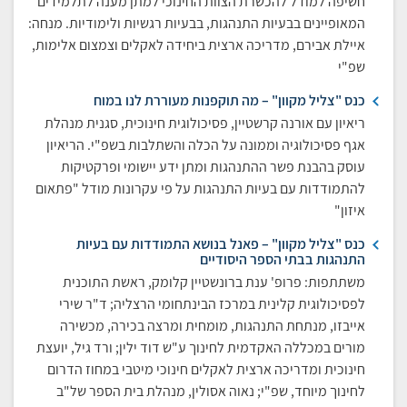
חשיפה למודל להכשרת הצוות החינוכי למתן מענה לתלמידים
המאופיינים בבעיות התנהגות, בבעיות רגשיות ולימודיות. מנחה:
איילת אבירם, מדריכה ארצית ביחידה לאקלים וצמצום אלימות,
שפ"י
כנס "צליל מקוון" – מה תוקפנות מעוררת לנו במוח
ריאיון עם אורנה קרשטיין, פסיכולוגית חינוכית, סגנית מנהלת
אגף פסיכולוגיה וממונה על הכלה והשתלבות בשפ"י. הריאיון
עוסק בהבנת פשר ההתנהגות ומתן ידע יישומי ופרקטיקות
להתמודדות עם בעיות התנהגות על פי עקרונות מודל "פתאום
איזון"
כנס "צליל מקוון" – פאנל בנושא התמודדות עם בעיות
התנהגות בבתי הספר היסודיים
משתתפות: פרופ' ענת ברונשטיין קלומק, ראשת התוכנית
לפסיכולוגית קלינית במרכז הבינתחומי הרצליה; ד"ר שירי
אייבזו, מנתחת התנהגות, מומחית ומרצה בכירה, מכשירה
מורים במכללה האקדמית לחינוך ע"ש דוד ילין; ורד גיל, יועצת
חינוכית ומדריכה ארצית לאקלים חינוכי מיטבי במחוז הדרום
לחינוך מיוחד, שפ"י; נאוה אסולין, מנהלת בית הספר של"ב