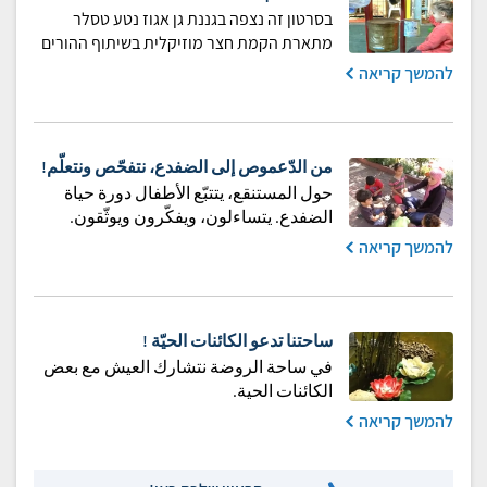
בסרטון זה נצפה בגננת גן אגוז נטע טסלר
מתארת הקמת חצר מוזיקלית בשיתוף ההורים
להמשך קריאה
من الدّعموص إلى الضفدع، نتفحّص ونتعلّم!
حول المستنقع، يتتبّع الأطفال دورة حياة
الضفدع. يتساءلون، ويفكّرون ويوثّقون.
להמשך קריאה
ساحتنا تدعو الكائنات الحيّة !
في ساحة الروضة نتشارك العيش مع بعض
الكائنات الحية.
להמשך קריאה