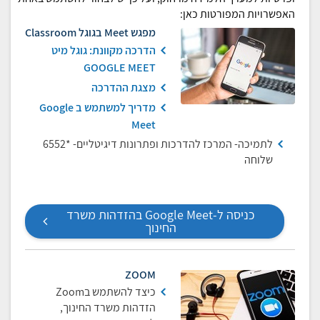
האפשרויות המפורטות כאן:
מפגש Meet בגוגל Classroom
הדרכה מקוונת: גוגל מיט
GOOGLE MEET
מצגת ההדרכה
מדריך למשתמש ב Google
Meet
לתמיכה- המרכז להדרכות ופתרונות דיגיטליים- *6552
שלוחה
כניסה ל-Google Meet בהזדהות משרד
החינוך
ZOOM
כיצד להשתמש בZoom
הזדהות משרד החינוך,