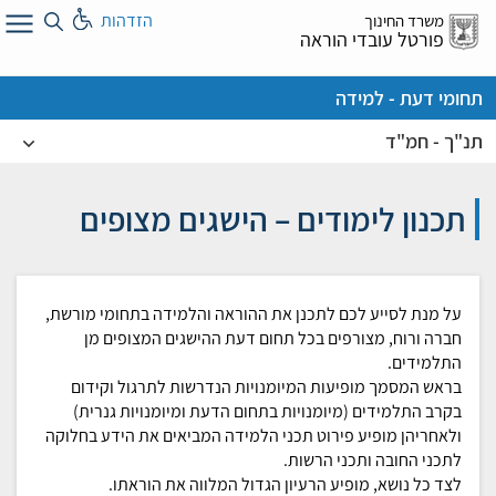
לג
הזדהות
משרד החינוך
ל
פורטל עובדי הוראה
תחומי דעת - למידה
תנ"ך - חמ"ד
תכנון לימודים – הישגים מצופים
על מנת לסייע לכם לתכנן את ההוראה והלמידה בתחומי
מורשת,
חברה ורוח
, מצורפים בכל תחום דעת ההישגים המצופים מן
התלמידים.
בראש המסמך מופיעות המיומנויות הנדרשות לתרגול וקידום
בקרב התלמידים (מיומנויות בתחום הדעת ומיומנויות גנרית)
ולאחריהן מופיע פירוט תכני הלמידה המביאים את הידע בחלוקה
לתכני החובה ותכני הרשות.
לצד כל נושא, מופיע הרעיון הגדול המלווה את הוראתו.