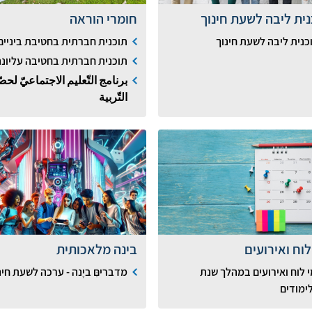
נית ליבה לשעת חינוך
חומרי הוראה
כנית ליבה לשעת חינוך
תוכנית חברתית בחטיבת ביניים
תוכנית חברתית בחטיבה עליונה
برنامج التّعليم الاجتماعيّ لحص
التّربية
לוח ואירועים
בינה מלאכותית
י לוח ואירועים במהלך שנת
מדבריםִּ ביָנה - ערכה לשעת חינ
ימודים