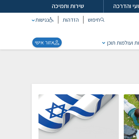
עי והדרכה
שירות ותמיכה
חיפוש
הזדהות
נגישות
אזור אישי
ת ועולמות תוכן