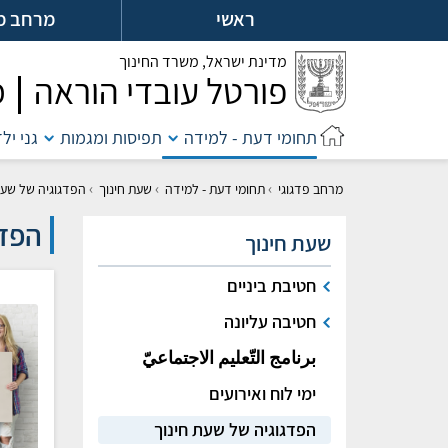
לג
ראשי
מרחב מ
ל
מדינת ישראל,
משרד החינוך
פורטל עובדי הוראה
מ
תחומי דעת - למידה
תפיסות ומגמות
גני יל
›
›
›
מרחב פדגוגי
תחומי דעת - למידה
שעת חינוך
הפדגוגיה של שעת
הפדג
שעת חינוך
חטיבת ביניים
חטיבה עליונה
برنامج التّعليم الاجتماعيّ
ימי לוח ואירועים
הפדגוגיה של שעת חינוך