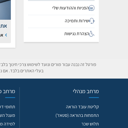
הפניות וההודעות שלי
שירות ותמיכה
אתר
הצהרת נגישות
את
פורטל זה נבנה עבור מורים ונועד לשימוש צרכי חינוך בלב
בעלי האתרים בלבד. אם נת
מרחב מנהלי
מרחב פד
קליטת עובד הוראה
תחומי ד
התמחות בהוראה (סטאז')
מעגל הש
תלוש שכר
למידה מש