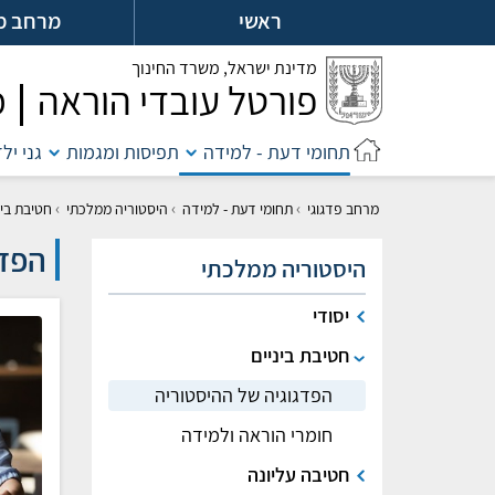
לג
ראשי
מרחב מ
ל
מדינת ישראל,
משרד החינוך
פורטל עובדי הוראה
מ
תחומי דעת - למידה
תפיסות ומגמות
גני יל
›
›
›
מרחב פדגוגי
תחומי דעת - למידה
היסטוריה ממלכתי
חטיבת בינ
הפדג
היסטוריה ממלכתי
יסודי
חטיבת ביניים
הפדגוגיה של ההיסטוריה
חומרי הוראה ולמידה
חטיבה עליונה