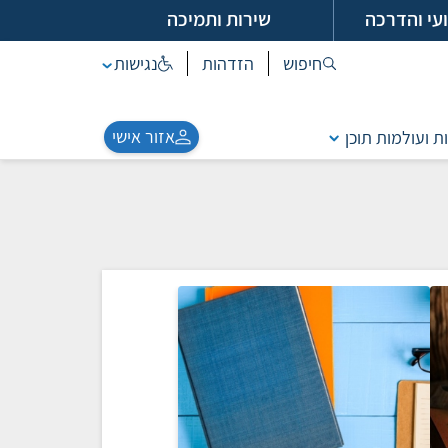
עי והדרכה
שירות ותמיכה
חיפוש
הזדהות
נגישות
אזור אישי
ת ועולמות תוכן