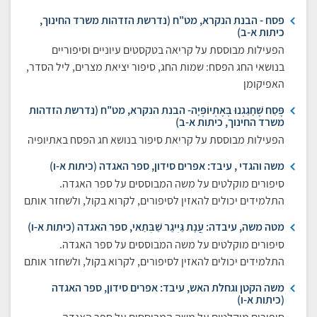
פסח - הבנת הנקרא, מט"ח (נדרשת הזדהות משרד החינוך,
כיתות א-ב)
הפעילות מבוססת על קריאה בטקסטים עיוניים וסיפוריים
בנושאי החג הפסח: שמות החג, סיפור יציאת מצרים, ליל הסדר,
האפיקומן
פֶּסַח שֶׁחָגַגְנוּ בְּאֶתְיוֹפְּיָה- הבנת הנקרא, מט"ח (נדרשת הזדהות
משרד החינוך, כיתות א-ב)
הפעילות מבוססת על קריאת סיפור בנושא חג הפסח באתיופיה
משה והגדי , עיבד: אפרים סידון, ספר האגדה (כיתות א-ו)
סיפורים מוקלטים על משה המבוססים על ספר האגדה.
התלמידים יכולים להאזין לסיפורים, לקרוא בקול, ולשחזר אותם
מטה משה, עיבדה: עֲנָת גַּיְיגֵר שַׁבְּתַאי, ספר האגדה (כיתות א-ו)
סיפורים מוקלטים על משה המבוססים על ספר האגדה.
התלמידים יכולים להאזין לסיפורים, לקרוא בקול, ולשחזר אותם
משה הקטן וגחלת האש, עיבד: אפרים סידון, ספר האגדה
(כיתות א-ו)