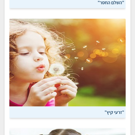
"השלם החסר"
"זרעי קיץ"