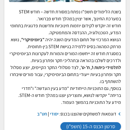
בשנת הלימודים תשפ"ו נפתח במסורת חדשה – חודש STEM
במערכת החינוך, אשר יצוין במהלך חודש פברואר.
חודש זה יוקדש לקידום יוזמות חינוכיות וחדשנות פדגוגית בתחומי
המדע, הטכנולוגיה, ההנדסה והמתמטיקה.
הנושא המרכזי של תחום המדעים השנה יהיה
"ביומימיקרי"
, נושא
מרתק המהווה בסיס ללמידה בגישת STEM בין-תחומית.
במסגרת חודש זה ייחשפו המורים והמורות לעקרונות הביומימיקרי
ולדרכים לשלבו בהוראה ובתהליכי חקר ופתרון בעיות.
לתלמידי כיתות ו', ח'-ט'
, לצד מסלולי החקר הקיימים, יוצע מסלול
חקר ופתרון בעיות ייעודי בתחום הביומימיקרי, עבור מורים שיבחרו
להשתתף בו.
בנוסף, גם התוכניות הייחודיות "מדע בעין העדשה" ו"חדרי
בריחה" יוקדשו לנושא, ותוצריהן יוצגו במהלך חודש ה-STEM.
מידע על התוכניות בהמשך העמוד.
דוגמאות למשחקים שהוצגו בכנס:
יסודי
|
חט"ב
סרטון הכנס ה-15 (תשפ"ו)