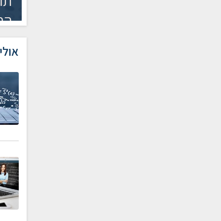
תו
הח
אולי 