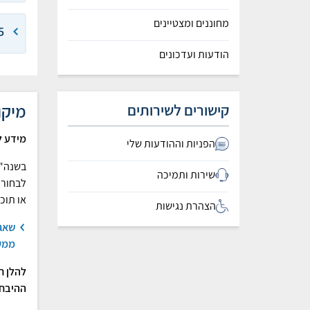
מחוננים ומצטיינים
5 יח
הודעות ועדכונים
מיקו
קישורים לשירותים
מידע ל
הפניות וההודעות שלי
בשנה"ל
שירות ותמיכה
לבחור 
או תוכ
הצהרת נגישות
שאגת
ממק
להלן ח
ההיבחנ