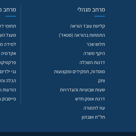
מרחב מנהלי
מרחב פד
קליטת עובד הוראה
תחומי ד
התמחות בהוראה (סטאז')
מעגל הש
תלוש שכר
למידה מש
היקף משרה
אקדמיה 
דרגות השכלה
פרקטיקות
מוסדות, תפקידים ומקצועות
גני ילדים
ותק
הכלה וה
שעות שבועיות והעדרויות
הודעות ו
דרגת אופק חדש
פייסבוק 
עוז לתמורה
חל"ת ושבתון