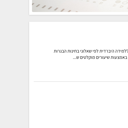
חבי הלמידה של "מקוונים רחוק" נבנו בקמפוס IL ללמידה היברדית לפי שאלוני בחינות הבגרות
אמצעות שיעורים מוקלטים ש...