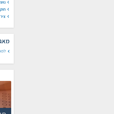
נושא
חוקי
צירו
מאגר 3 יח"ל במבנה ההי
למא