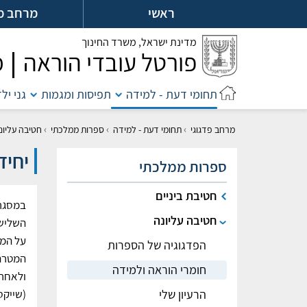
לג
ראשי
מרחב מ
ל
מדינת ישראל,
משרד החינוך
פורטל עובדי הוראה
מ
תחומי דעת - למידה
תפיסות ומגמות
גני יל
›
›
›
מרחב פדגוגי
תחומי דעת - למידה
ספרות ממלכתי
חטיבה עליונ
יחיד
ספרות ממלכתי
חטיבת ביניים
במסגרת
חטיבה עליונה
השלישי
על המו
הפדגוגיה של הספרות
המטרה 
חומרי הוראה ולמידה
ולאחר 
הרעיון שלי
(שייקס