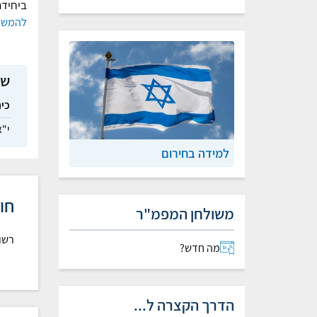
ביחיד
להמשך
שי
כי
י"
למידה בחירום
חו
משולחן המפמ"ר
רשו
מה חדש?
הדרך הקצרה ל...