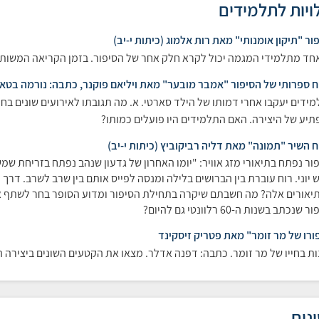
ויות לתלמידים
ור "תיקון אומנותי" מאת רות אלמוג (כיתות י-יב)
חד מתלמידי המגמה יכול לקרא חלק אחר של הסיפור. בזמן הקריאה המשותפ
ח ספרותי של הסיפור "אמבר מובער" מאת ויליאם פוקנר, כתבה: נורמה בטאט 
ידים יעקבו אחרי דמותו של הילד סארטי. א. מה תגובתו לאירועים שונים בחייו
יע של היצירה. האם התלמידים היו פועלים כמותו?
ח השיר "תמונה" מאת דליה רביקוביץ (כיתות י-יב)
ור נפתח בתיאורי מזג אוויר: "יומו האחרון של גדעון שנהב נפתח בזריחת שמש
 יוני. רוח עוברת בין הברושים בלילה ומנסה לפייס אותם בין שרב לשרב. דרך
יאורים אלה? מה חשבתם שיקרה בתחילת הסיפור ומדוע הסופר בחר לשתף 
שנכתב בשנות ה-60 רלוונטי גם להיום?
ורו של מר זומר" מאת פטריק זיסקינד
ת בחייו של מר זומר. כתבה: דפנה אדלר. מצאו את הקטעים השונים ביצירה
נים