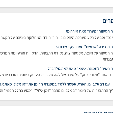
רים
ח הסיפור "פטרו" מאת מירה מגן
 נכד וסב על רקע מערכת היחסים בין הורי הילד והמחלוקת ביניהם על הקשר 
ח היצירה "אדושם" מאת יעקב שבתאי
ח הסיפור על היוצר, אקספוזיציה, נקודת התצפית, הדמויות והרעיונות המרכ
בגרות
ח השיר "לתמונת אימא" מאת לאה גולדברג
ם באתר "אלוני יצחק" על שירה של לאה גולדברג העוסק ביחסים מורכבים של
ון עם דב אלבוים, הארץ. אפשר ללמד במסגרת הרומן את 'זמן אלול' מאת אל
ך ההתבגרות של היוצר דב אלבוים מחבר "זמן אלול" ו"מסע בחלל הפנוי" ו