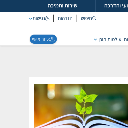
עי והדרכה
שירות ותמיכה
חיפוש
הזדהות
נגישות
אזור אישי
ת ועולמות תוכן