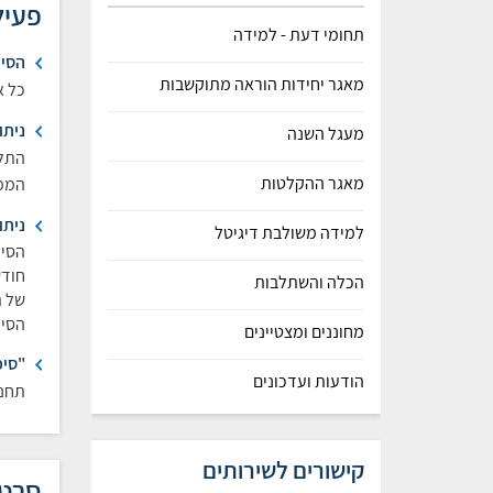
פעיל
תחומי דעת - למידה
הסיפ
מאגר יחידות הוראה מתוקשבות
כל א
ניתו
מעגל השנה
התלמ
מאגר ההקלטות
המפת
ניתו
למידה משולבת דיגיטל
הסיפ
חודש
הכלה והשתלבות
של ת
הסיפור 
מחוננים ומצטיינים
"סיפ
הודעות ועדכונים
תחנו
קישורים לשירותים
סרטו