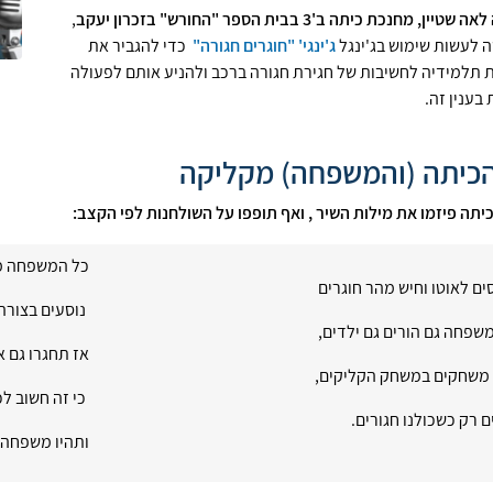
יין, מחנכת כיתה ב'3 בבית הספר "החורש" בזכרון יעקב
,
 לעשות שימוש בג'ינגל
ג'ינגי' "חוגרים חגורה"
כדי להגביר את
 תלמידיה לחשיבות של חגירת חגורה ברכב ולהניע אותם לפעולה
בענין זה.
הכיתה (והמשפחה) מקליקה
כיתה פיזמו את מילות השיר , ואף תופפו על השולחנות לפי הקצב:
כל המשפחה מ
ים לאוטו וחיש מהר חוגרים
נוסעים בצורה
שפחה גם הורים גם ילדים,
אז תחגרו גם 
 משחקים במשחק הקליקים,
כי זה חשוב לכ
ם רק כשכולנו חגורים.
ותהיו משפחה