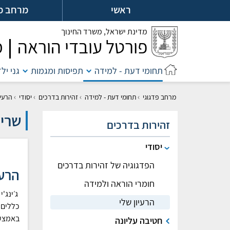
לג
ראשי
מרחב מ
ל
מדינת ישראל,
משרד החינוך
פורטל עובדי הוראה
מ
תחומי דעת - למידה
תפיסות ומגמות
גני יל
›
›
›
›
מרחב פדגוגי
תחומי דעת - למידה
זהירות בדרכים
יסודי
הרעיו
שרים
זהירות בדרכים
יסודי
הפדגוגיה של זהירות בדרכים
הרעי
חומרי הוראה ולמידה
הרעיון שלי
כללים 
באמצעו
חטיבה עליונה