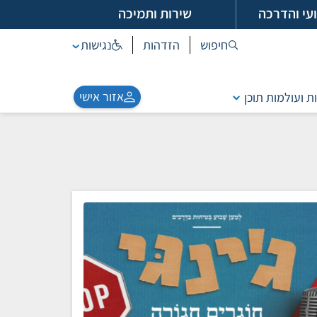
עי והדרכה
שירות ותמיכה
חיפוש
הזדהות
נגישות
אזור אישי
ת ועולמות תוכן