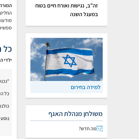
זה"ב, נגישות ואורח חיים בטוח
המורה לאה שט
החליטה
במעגל השנה
מודעות
ממשית 
כל 
ילדי ה
"נכנס
למידה בחירום
כל המ
כולנו
משולחן מנהלת האגף
נוסעי
מה חדש?