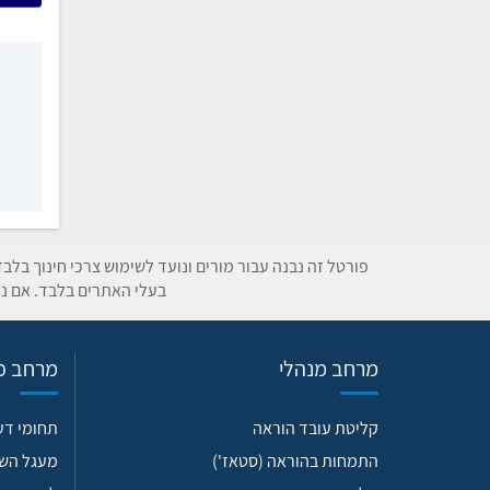
פורטל זה נבנה עבור מורים ונועד לשימוש צרכי חינוך בלב
בעלי האתרים בלבד. אם נת
מרחב מנהלי
מרחב פד
קליטת עובד הוראה
תחומי ד
התמחות בהוראה (סטאז')
מעגל הש