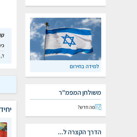
שי
כי
ז',
למידה בחירום
משולחן המפמ"ר
יחיד
מה חדש?
הדרך הקצרה ל...