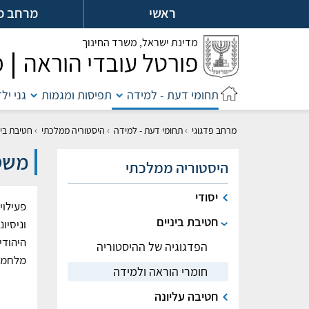
לג
ראשי
מרחב מ
ל
מדינת ישראל,
משרד החינוך
פורטל עובדי הוראה
מ
תחומי דעת - למידה
תפיסות ומגמות
גני יל
›
›
›
מרחב פדגוגי
תחומי דעת - למידה
היסטוריה ממלכתי
חטיבת בינ
משטר
היסטוריה ממלכתי
יסודי
פעילוי
חטיבת ביניים
וניסיו
היהודי
הפדגוגיה של ההיסטוריה
מלחמת 
חומרי הוראה ולמידה
חטיבה עליונה