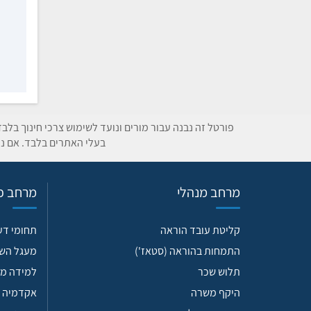
פורטל זה נבנה עבור מורים ונועד לשימוש צרכי חינוך בלב
בעלי האתרים בלבד. אם נת
מרחב מנהלי
מרחב פד
קליטת עובד הוראה
תחומי ד
התמחות בהוראה (סטאז')
מעגל הש
תלוש שכר
למידה מש
היקף משרה
אקדמיה 