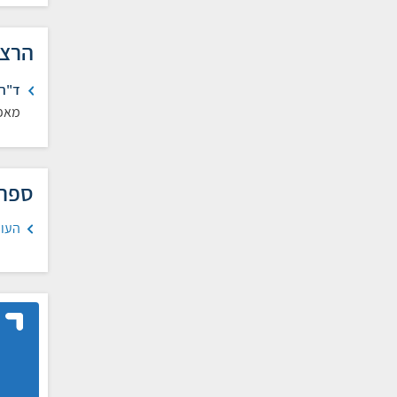
הרצא
ד"ר 
מאפי
ספרי
העול