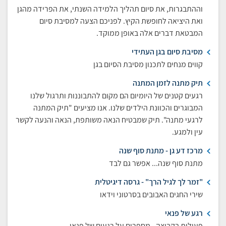
וההתבגרות, את סיום תהליך הלמידה השנתי, את הפרידה מהגן
ואת היציאה לחופשת הקיץ. לפניכם הצעה למסיבת סיום
המבטאת דברים אלה באופן ממוקד.
מסיבת סיום בגן העתידי
קווים מנחים לתכנון מסיבת הסיום בגן
תיק מתנה לזמן המתנה
רגעים קטנים של היומיום הם מקום להתבוננות ותרגול שלנו
המבוגרים והכוונת הילדים שלנו. אנו מציעים "תיק המתנה
לרגעי מתנה". תיק שמבטיח הנאה משותפת, הנאה והנעה לקשר
עין ולמגע.
מרכז דע גן - מתנת סוף שנה
מתנת סוף שנה... אפשר גם לבד
"זמר לך לגיל הרך" - גרסה דיגיטלית
שירי החגים האבובים בסרטוני וידאו
רגע של פנאי
פעילות בקבוצה - מספרים על רגעים של פנאי