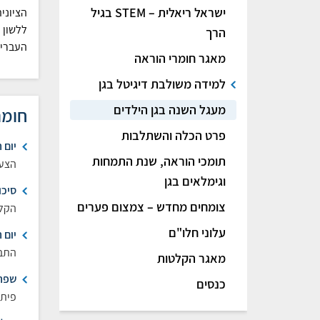
ישראל ריאלית – STEM בגיל
הציוני
ללשון 
הרך
העברית
מאגר חומרי הוראה
למידה משולבת דיגיטל בגן
מעגל השנה בגן הילדים
חומר
פרט הכלה והשתלבות
יום 
תומכי הוראה, שנת התמחות
הצעו
וגימלאים בגן
סיכו
צומחים מחדש – צמצום פערים
הקלט
עלוני חלו"ם
יום
התבו
מאגר הקלטות
שפה
כנסים
פיתו