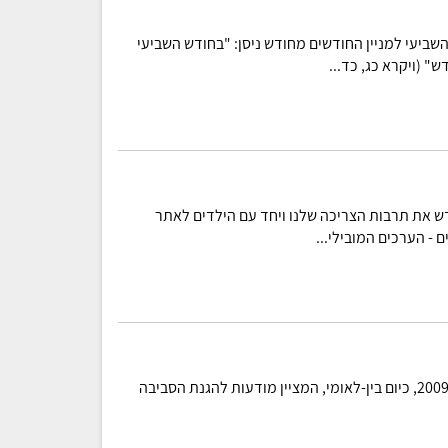
שביעי למניין החודשים מחודש ניסן: "בחודש השביעי
" (ויקרא כג, כד...
דש את תרבות הצריכה שלנו ויחד עם הילדים לאתר
 - הערכים המובילי...
יום כדור הארץ, המצוין ב-22 באפריל, הוכרז באו"ם ב-2009, כיום בין-לאומי, המציין מודעות להגנת הסביבה