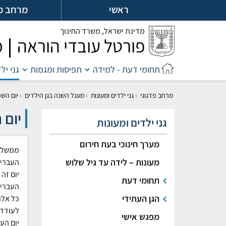
לג
ראשי
מרחב מ
ל
מדינת ישראל,
משרד החינוך
פורטל עובדי הוראה
מ
תחומי דעת - למידה
תפיסות ומגמות
גני יל
›
›
›
מרחב פדגוגי
גני ילדים ומעונות
מעגל השנה בגן הילדים
יום השפ
יום 
גני ילדים ומעונות
מערך חינוכי בעת חירום
ממשלת 
מעונות – לידה עד גיל שלוש
העברית
יום זה
תחומי דעת
העברית
הגן העתידי
כל אלו
לעודד
מפגש אישי
יום הע