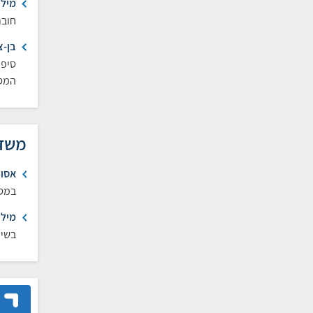
מילת
חובר
בן-צ
סיפו
המסת
משדר
אסופ
במסמ
מילי
בשיד