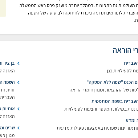
ת העולמית גם בתפוצות. במהלך יום זה מוענק פרס ראש הממשלה
העברית לתורמים תרומה ניכרת לחיזוקה ולביסוסה של השפה
.
י הוראה
העברית
בן ציון 
ת לפעילויות בגן
האזנה לס
ם הכנס "שפה ללא הפסקה"
השפה הנ
ות של ההרצאות ומגוון חומרי הוראה
זווית חד
העברית
 העברית בשפה המתמטית
אותיות 
ננות במילות המספר והצעות לפעילויות
האזנה לס
 ומדע
שרים ומ
ח אוריינות שפתית באמצעות פעילות מדעית
מגוון פע