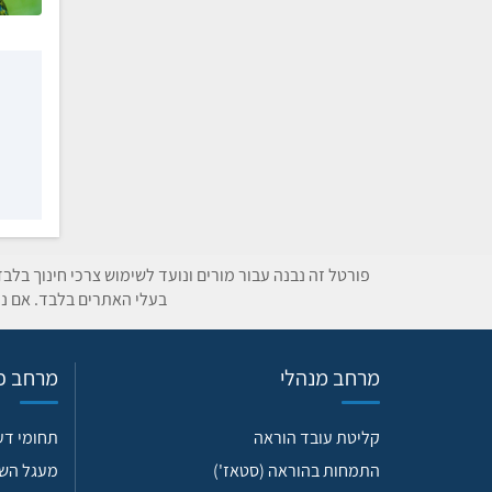
פורטל זה נבנה עבור מורים ונועד לשימוש צרכי חינוך בלב
בעלי האתרים בלבד. אם נת
מרחב מנהלי
מרחב פד
קליטת עובד הוראה
תחומי ד
התמחות בהוראה (סטאז')
מעגל הש