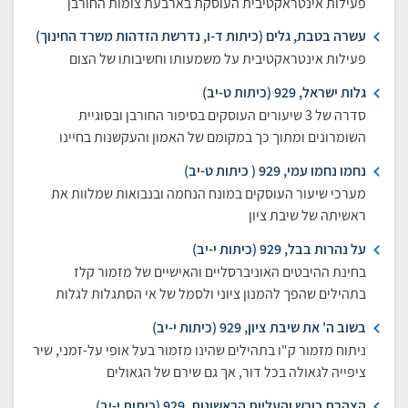
פעילות אינטראקטיבית העוסקת בארבעת צומות החורבן
עשרה בטבת, גלים (כיתות ד-ו, נדרשת הזדהות משרד החינוך)
פעילות אינטראקטיבית על משמעותו וחשיבותו של הצום
גלות ישראל, 929 (כיתות ט-יב)
סדרה של 3 שיעורים העוסקים בסיפור החורבן ובסוגיית
השומרונים ומתוך כך במקומם של האמון והעקשנות בחיינו
נחמו נחמו עמי, 929 ( כיתות ט-יב)
מערכי שיעור העוסקים במונח הנחמה ובנבואות שמלוות את
ראשיתה של שיבת ציון
על נהרות בבל, 929 (כיתות י-יב)
בחינת ההיבטים האוניברסליים והאישיים של מזמור קלז
בתהילים שהפך להמנון ציוני ולסמל של אי הסתגלות לגלות
בשוב ה' את שיבת ציון, 929 (כיתות י-יב)
ניתוח מזמור ק"ו בתהילים שהינו מזמור בעל אופי על-זמני, שיר
ציפייה לגאולה בכל דור, אך גם שירם של הגאולים
הצהרת כורש והעליות הראשונות, 929 (כיתות י-יב)