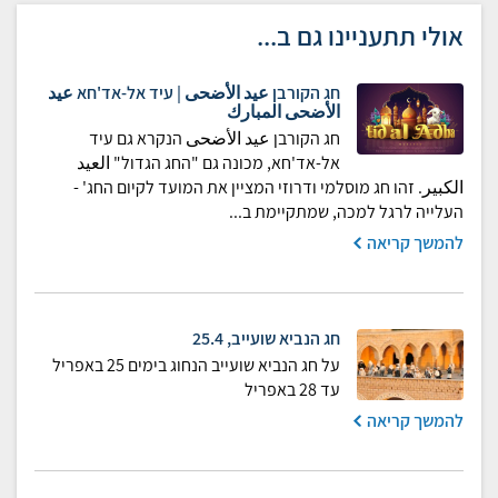
אולי תתעניינו גם ב...
חג הקורבן عيد الأضحى | עיד אל-אד'חא عيد
الأضحى المبارك
חג הקורבן عيد الأضحى הנקרא גם עיד
אל-אד'חא, מכונה גם "החג הגדול" العيد
الكبير. זהו חג מוסלמי ודרוזי המציין את המועד לקיום החג' -
העלייה לרגל למכה, שמתקיימת ב...
להמשך קריאה
חג הנביא שועייב, 25.4
על חג הנביא שועייב הנחוג בימים 25 באפריל
עד 28 באפריל
להמשך קריאה