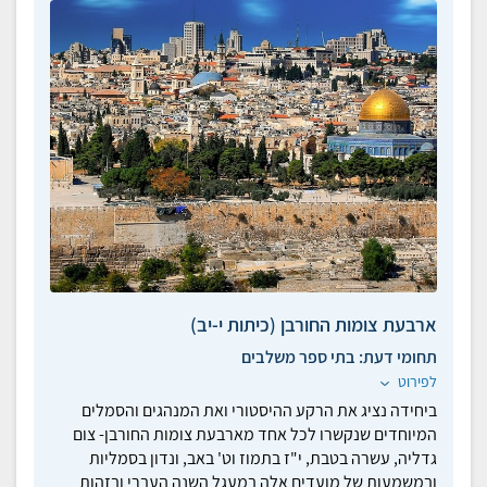
ארבעת צומות החורבן (כיתות י-יב)
תחומי דעת:
בתי ספר משלבים
לפירוט
ביחידה נציג את הרקע ההיסטורי ואת המנהגים והסמלים
המיוחדים שנקשרו לכל אחד מארבעת צומות החורבן- צום
גדליה, עשרה בטבת, י"ז בתמוז וט' באב, ונדון בסמליות
ובמשמעות של מועדים אלה במעגל השנה העברי ובזהות