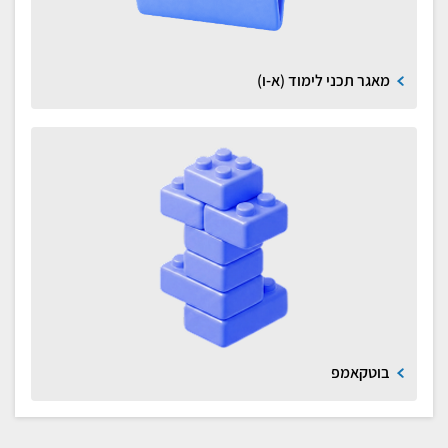
מאגר תכני לימוד (א-ו)
בוטקאמפ