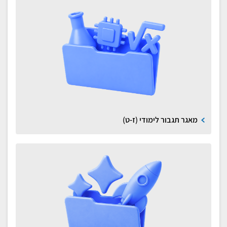
מאגר תגבור לימודי (ז-ט)