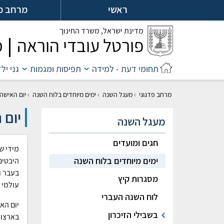
לג
ראשי
מרחב מ
ל
מדינת ישראל,
משרד החינוך
פורטל עובדי הוראה
מ
תחומי דעת - למידה
תפיסות ומגמות
גני יל
›
›
›
מרחב פדגוגי
מעגל השנה
ימים מיוחדים בלוח השנה
יום האישה הבין-ל
יום הא
מעגל השנה
חגים ומועדים
מידי ש
ימים מיוחדים בלוח השנה
היבטים
בעבר ו
מסגרות קיץ
עולמי 
לוח השנה העברי
יום הא
בשבילי הזיכרון