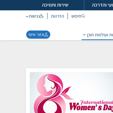
עי והדרכה
שירות ותמיכה
חיפוש
הזדהות
נגישות
אזור אישי
ת ועולמות תוכן