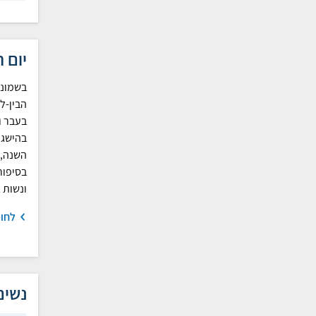
יום 
בשמונה
הבין-ל
בעבר וב
בהישגי
השנה, 
בסיפור
ונשות 
לחומ
נשים