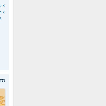
נ
ב
מדע