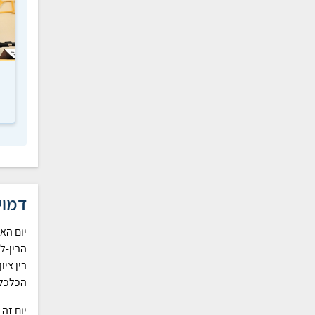
דמוי
יום הא
בין ציו
הכלכלי
יום זה