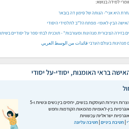
ומרי למידה בנושא:
רת היא אני"- הגותה של סימון דה בובאר
האישה הבין-לאומי- מפתח הל"ב לתלמידי היסודי
ם בזירה הציבורית מנהיגות ומעורבות" - תוכנית לבתי ספר על יסודיים בשיתו
 מנהיגות בעולם הערבי قائدات من الوسط العربي
האישה בראי האומנות, יסודי-על יסודי
ול
10 יוצרות ויצירות העוסקות בנשים, יחסים בין נשים ונשיות ו-5
וגרפיות בין-לאומיות מהמאות הקודמות וחמש
וגרפיות ישראליות עכשוויות
|
|
י
חטיבת ביניים
חטיבה עליונה