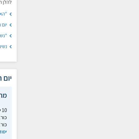
להלן ח
"האח
יום 
"נשי
נשים
יום 
מח
כורא
כורא
יסוד