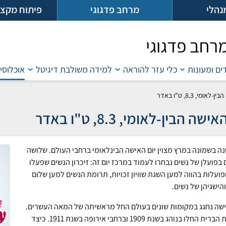
נהלי
מרחב פדגוגי
פיתוח מקצו
רחב פדגוגי
דים ומעונות
כלי עזר להוראה
למידה משולבת דיגיטל
אוכלוסיו
אומי, 8.3, ט"ו באדר
ישה הבין-לאומי, 8.3, ט"ו באדר
נה בשמונה במרץ מצוין יום האישה הבינלאומי ברחבי העולם. שלושה
 בפועלן של נשים נבחרו לעמוד במרכז יום זה: זיכרון הנשים שפעלו
פועלות בהווה למען השגת שוויון זכויות, תרומת הנשים למען שלום
והישגיהן של נשים.
ישה נחגג במקומות שונים בעולם החל מראשיתה של המאה העשרים.
בארצות הברית החלו בנוהג בשנת 1909 וברחבי אירופה בשנת 1911. כיצד