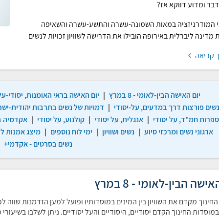
בר ומדוע דווקא אז?
 המודרניזציה במאות השמונה-עשרה והתשע-עשרה והשאיפה
מדינה ליברלית באירופה הובילו את הדרישה לשוויון זכויות לנשים
 קריאה
יום האישה הבין-לאומי - 8 במרץ
|
יום האישה בראי האומנות, יסודי-על 
שים פורצות דרך במדעים, על-יסודי
|
דמויות של נשים בתרבות יהודית-ישרא
פרות חמ"ד, על יסודי
|
אנגלית, על יסודי
|
קולנוע, על יסודי
|
אקדמיה ב
ארגוני נשים ומרכזי סיוע
|
נשים ושוויון
|
ימי לוח נוספים
|
מיצג אמנות לכ
נשים בסרטים - אקדמי+
אישה הבין-לאומי - 8 במרץ
חינוך מקדם את השוויון בין המינים במוסדותיו ופועל למען הזדמנות שווה 
 במוסדות החינוך הקדם יסודיים, היסודיים והעל יסודיים. ניתן לשלבו בשיעור