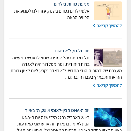
מניעת כוויות בילדים
אלפי ילדים נכווים בשנה, עזרו לנו למנוע את
הכוויה הבאה
להמשך קריאה
יום תל-חי, י"א באדר
תל-חי היה סמל למפנה שחוללו אנשי המעשה
ברוח היהודית, וטרומפלדור היה לאגדה
מעצבת של דמות היהודי החדש. י"א באדר נקבע ליום לציון גבורת
ההיאחזות בארץ בעבודה ובהגנה.
להמשך קריאה
יום ה-DNA הבין-לאומי 25.4, ה' באייר
ב-25 באפריל נחגג מידי שנה יום ה-DNA
הבינלאומי. בתאריך זה ארעו שני מאורעות
ראויים לציון בחקר ה-DNA:פרסום המאמר של ווטסון וקריק על