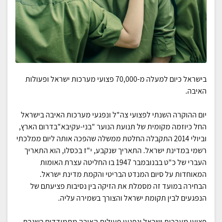
בישראל כיום למעלה מ-70,000 פצועי מערכות ישראל ופעולות
האיבה.
יום ההוקרה השנתי לפצועי צה"ל ונפגעי מערכות האיבה בישראל
החל כיוזמה מקומית של תנועת הנוער "בני-עקיבא"בדרום הארץ,
וביולי 2014 התקבלה החלטת ממשלה שהפכה אותה ליום ממלכתי
רשמי במדינת ישראל. התאריך שנקבע, י"ז בכסלו, הוא התאריך
העברי של כ"ט בבנובמבר 1947 בו החליטה עצרת האומות
המאוחדות על סיום המנדט הבריטי והקמת מדינת ישראל.
הבחירה במועד זה מסמלת את הזיקה בין נסיבות פציעתם של
הנפגעים לבין תקומת ישראל והצורך בשמירה עליה.
פצועי מערכות ישראל ונפגעי פעולות האיבה מתמודדים בשגרת