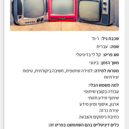
שכבת גיל
:
ו'-ח'
שפה
:
עברית
סוג פריט
:
קל לי בדיגיטלי
משך הזמן
:
בינוני
מטרות למידה
:
למידה שיתופית, חשיבה ביקורתית, טיפוח
יצירתיות
למה משמש הכלי
:
עבודה בקובץ שיתופי
שיתוף מידע חזותי
ארגון, איסוף ומיון מידע
יצירת כרזה
כתיבת נימוקים והצבעה
כלים דיגיטליים בהם השתמשנו בפריט זה
: