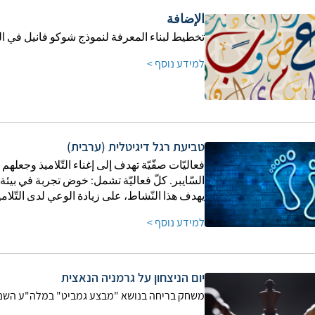
الإضافة
تخطيط لبناء المعرفة لنموذج شوكو فانيل في اللغ
למידע נוסף >
טביעת רגל דיגיטלית (ערבית)
فعاليّات صفّيّة تهدف إلى إغناء التّلاميذ وجعلهم 
السّايبر. كلّ فعاليّة تشمل: خوض تجربة في بيئ
يهدف هذا النّشاط، على زيادة الوعي لدى التّلا
למידע נוסף >
יום הניצחון על גרמניה הנאצית
משחק בריחה בנושא "מבצע גמביט" במלה"ע השני