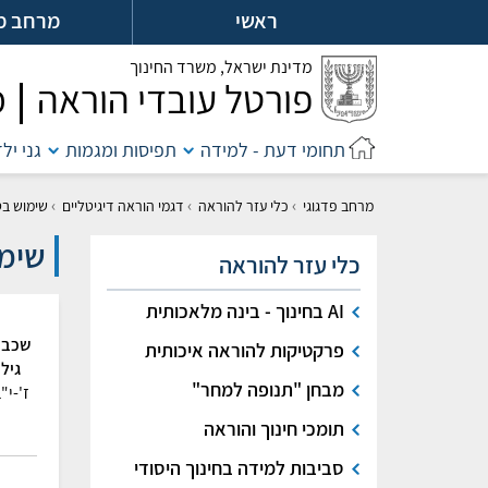
לג
ראשי
מרחב מ
ל
מדינת ישראל,
משרד החינוך
פורטל עובדי הוראה
מ
תחומי דעת - למידה
תפיסות ומגמות
גני יל
›
›
›
מרחב פדגוגי
כלי עזר להוראה
דגמי הוראה דיגיטליים
שימוש בט
שימו
כלי עזר להוראה
AI בחינוך - בינה מלאכותית
שכבת
פרקטיקות להוראה איכותית
גיל
מבחן "תנופה למחר"
ז'-י"
תומכי חינוך והוראה
סביבות למידה בחינוך היסודי