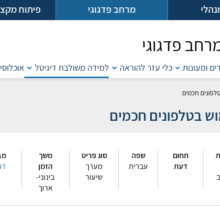
נהלי
מרחב פדגוגי
פיתוח מקצו
רחב פדגוגי
דים ומעונות
כלי עזר להוראה
למידה משולבת דיגיטל
אוכלוסיו
לפונים חכמים
ש בטלפונים חכמים
תחום
שפה
סוג פריט
משך
מב
דעת
עברית
מערך
הזמן
דג
ב
שיעור
בינוני-
ארוך