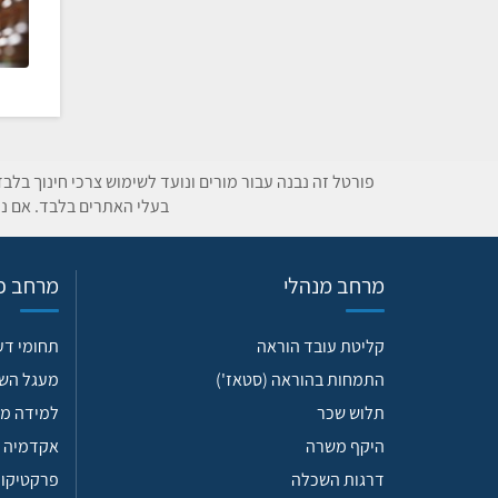
פורטל זה נבנה עבור מורים ונועד לשימוש צרכי חינוך בלב
בעלי האתרים בלבד. אם נת
מרחב מנהלי
מרחב פד
קליטת עובד הוראה
תחומי ד
התמחות בהוראה (סטאז')
מעגל הש
תלוש שכר
למידה מש
היקף משרה
אקדמיה 
דרגות השכלה
פרקטיקות