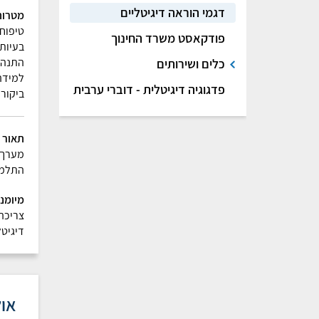
דגמי הוראה דיגיטליים
מטרות
טיפוח 
פודקאסט משרד החינוך
בעיות
התנהל
כלים ושירותים
למידה
פדגוגיה דיגיטלית - דוברי ערבית
ביקור
תאור 
מערך 
התלמיד
מיומנו
צריכה 
דיגיטל
אול