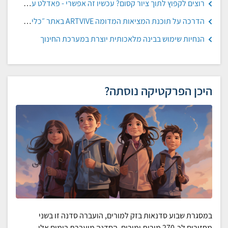
רוצים לקפוץ לתוך ציור קסום? עכשיו זה אפשרי - פאדלט עם הנחיות ודוגמאות, רפאלה בלס
הדרכה על תוכנת המציאות המדומה ARTVIVE באתר ״כלים קטנים גדולים״, אפרת מעטוף
הנחיות שימוש בבינה מלאכותית יוצרת במערכת החינוך
היכן הפרקטיקה נוסתה?
במסגרת שבוע סדנאות בזק למורים, הועברה סדנה זו בשני
מחזורים לכ-270 מורות ומורים. הסדנה מועברת בימים אלו