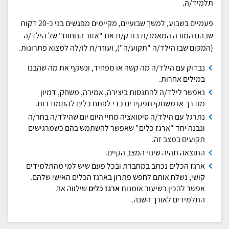
תלמיד/ה.
פעמיים בשבוע, למשך שבועיים, מקיימים מפגשים בני כ-20 דקות
שבהם המורה המאמנ/ת בודק/ת את "אזור הנוחות" של הילד/ה
(המקום שבו הילד/ה "תקוע/ה"), ועוזר/ת לו/לה למצוא פתרונות.
נבדוק עם הילד/ה מה קשה או מפחיד, ונשקף את מה שהבנו
במילים אחרות.
נאפשר לילד/ה להתנסות ביצירה, אמירה, משחק, דמיון
מודרך או משחקי תפקידים כדי לפתח כלים להתמודדות.
נתרגל עם הילד/ה סיטואציה מחיי היום יום שהילד/ה בחר/ה
ונבנה יחד "ארגז כלים" שאפשר להשתמש בהם כשמרגישים
תקועים במצב זה.
התוצאה תהיה שינוי המצב הקיים.
ארגז הכלים נכתב במחברת ובכל פעם שיש למי מהתלמידים
קושי, נשלח אותם לחפש פתרון בארגז הכלים האישי שלהם.
אפשר להכין בשיעור אומנות
ארגז כלים
שילווה את
התלמידים לאורך השנה.