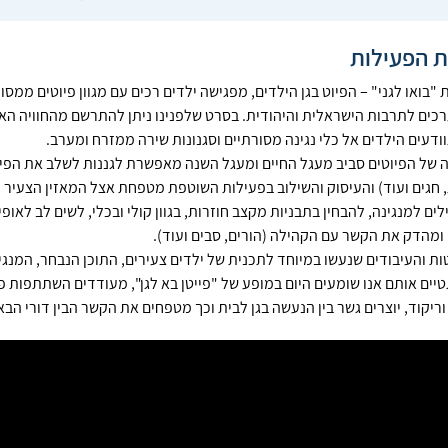
ת הפעילות
 "בואו לגני" – הפיוט בגן הילדים, מפגישה ילדים רכים עם מגוון פיוטים ממ
כים לתרבות הישראלית והיהודית. בסרט שלפנינו ניתן להתרשם מהחוויה האמנ
ודעים הילדים אל כלי נגינה מסורתיים וסגנונות שירה ממזרח ומערב.
 של הפיוטים סביב מעגל החיים ומעגל השנה מאפשרת לגננות לשלב את הפיוט
 חגים ועוד) והעיסוק והשילוב בפעילות השוטפת מטפחת אצל המאזין הצעיר
לים למנגינה, להבחין בתבניות מקצב חוזרות, בגוון קולי ובכלי, לשים לב לאו
 ומהדק את הקשר עם הקהילה (הורים, סבים ועוד).
ת והעיבודים שנעשו במיוחד לתכנית של ילדים צעירים, התוכן הנבחר, המנגי
יים אותם אנו שומעים היום במופע של "פייטן בא לגן", מעודדים השתתפות פע
וריקוד, יוצרים גשר בין הנעשה בגן לבית וכך מטפחים את הקשר הבין דורי הב