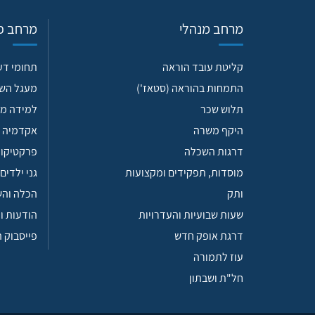
מרחב מנהלי
מרחב פד
קליטת עובד הוראה
תחומי ד
התמחות בהוראה (סטאז')
מעגל הש
תלוש שכר
למידה מש
היקף משרה
אקדמיה 
דרגות השכלה
פרקטיקות
מוסדות, תפקידים ומקצועות
גני ילדים
ותק
הכלה וה
שעות שבועיות והעדרויות
הודעות ו
דרגת אופק חדש
פייסבוק 
עוז לתמורה
חל"ת ושבתון