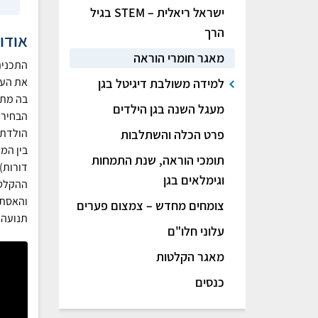
ישראל ריאלית – STEM בגיל
הרך
אודו
מאגר חומרי הוראה
התכנית
את הער
למידה משולבת דיגיטל בגן
בה מתו
מעגל השנה בגן הילדים
הבחירה
הולדת,
פרט הכלה והשתלבות
בין המי
תומכי הוראה, שנת התמחות
דורות)
וגימלאים בגן
ההקלטו
והאסתט
צומחים מחדש – צמצום פערים
תנועה 
עלוני חלו"ם
מאגר הקלטות
כנסים