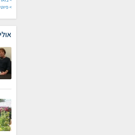
> פיוט
אולי 