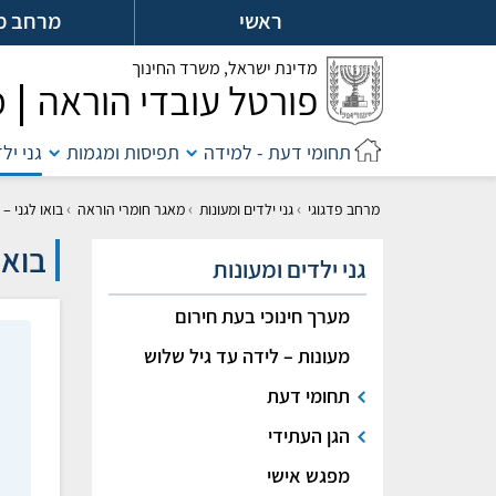
לג
ראשי
מרחב מ
ל
מדינת ישראל,
משרד החינוך
פורטל עובדי הוראה
מ
תחומי דעת - למידה
תפיסות ומגמות
גני יל
›
›
›
מרחב פדגוגי
גני ילדים ומעונות
מאגר חומרי הוראה
בואו לגני – 
בואו
גני ילדים ומעונות
מערך חינוכי בעת חירום
מעונות – לידה עד גיל שלוש
תחומי דעת
הגן העתידי
מפגש אישי