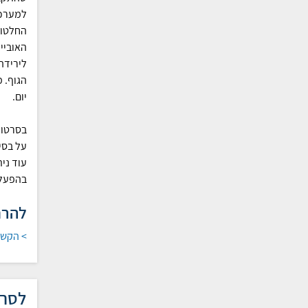
למערכת
החלטות 
האוביי
לירידה 
הגוף. 
יום.
בסרטון
על בסי
עוד ני
בהפעלה
להר
> הקשר
לסרט