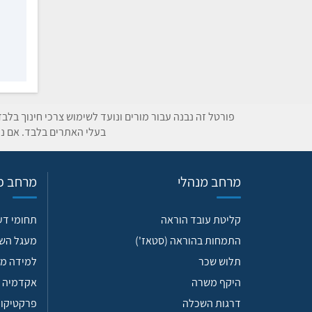
פורטל זה נבנה עבור מורים ונועד לשימוש צרכי חינוך בלב
בעלי האתרים בלבד. אם נת
מרחב מנהלי
מרחב פד
קליטת עובד הוראה
תחומי ד
התמחות בהוראה (סטאז')
מעגל הש
תלוש שכר
למידה מש
היקף משרה
אקדמיה 
דרגות השכלה
פרקטיקות