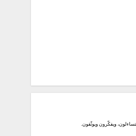
تساءلون، ويفكّرون ويوثّقون.