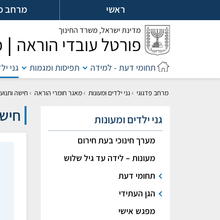
לג
ראשי
מרחב מ
ל
מדינת ישראל,
משרד החינוך
פורטל עובדי הוראה
מ
תחומי דעת - למידה
תפיסות ומגמות
גני יל
›
›
›
מרחב פדגוגי
גני ילדים ומעונות
מאגר חומרי הוראה
חישה ותנוע
חישה
גני ילדים ומעונות
מערך חינוכי בעת חירום
מעונות – לידה עד גיל שלוש
תחומי דעת
הגן העתידי
מפגש אישי