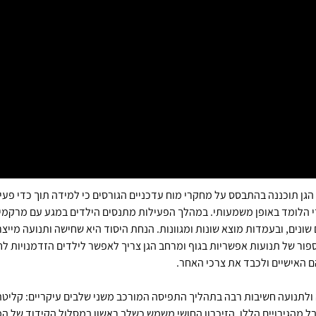
הגן תוכננה בהתבסס על מחקרי מוח עדכניים הגורסים כי למידה תוך כדי פעי
 הלומד באופן משמעותי. במהלך הפעילות מתנסים הילדים במגע עם מרקמים
 שונים, ובעמדות מוצא שונות ומגוונות. הנחת היסוד היא שחישה ותנועה מייצ
ספור של תנועות אפשריות בגוף ומרחב הגן צריך לאפשר לילדים הזדמנויות ל
ם האישיים ולכבד את צרכי האחר.
ולתנועה חשיבות רבה בתהליך התפיסה המורכב משני שלבים עיקריים: קליטת ה
 מהגירויים הללו. הזיכרון החושי משמש כשלב ראשון במסלול הקידוד של ה