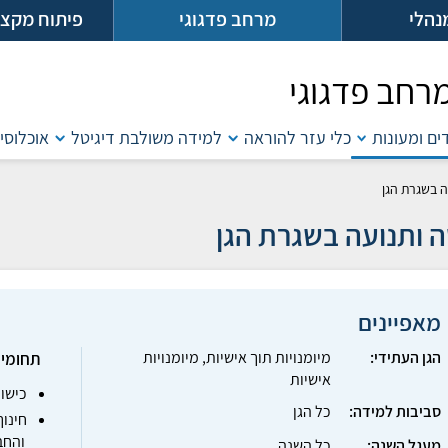
נהלי
מרחב פדגוגי
פיתוח מקצו
רחב פדגוגי
דים ומעונות
כלי עזר להוראה
למידה משולבת דיגיטל
אוכלוסיו
ה בשגרת הגן
 ותנועה בשגרת הגן
מאפיינים
הגן העתידי:
מיומנויות תוך אישיות, מיומנויות
תחומי 
אישיות
כישור
סביבות למידה:
כל הגן
חינוך
והחב
מעגל השנה:
כל השנה