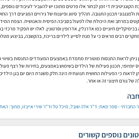
 הקוגניטיבית די זמן לבחור אלו פרטים מתוכו יש להעביר לעיבודים נוספים
ולמנגנוני תכנון התגובה. תהליך סיווג ופיענוח של גירויים המגיעים דרך החו
קטים במרחב ואת היכולת שלו לפעול בסביבה הפיסית והאנושית. הצפת המידע
בכימיקליים חיוניים כמו אדרנלין, אדרופין וסרטונין. לאלו יש תפקיד מרכזי 
מחקרים רבים מראים כי על מנת לסייע לילדים בריכוז, בהקשבה, בביצוע מט
 ניתן לראות התנסות מוטורית מתמדת באמצעים המעודדים התנסות בשיווי מש
ס יומיומי, תכנון פעילות של הילדים בשימוש באמצעים, בחירות של רצף פעו
תן לראות כי הפעילות החושית תנועתית הינה חלק משגרת היום יום בגן הילדים
 של גורם חיצוני זה או אחר.
חבה
 החברתי - ספר מאת: ד"ר אלה שובל, מיכל טל וד"ר שירי אייבזו, מתוך: הא
ונים נוספים קשורים