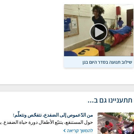
שילוב תנועה בסדר היום בגן
תתעניינו גם ב...
من الدّعموص إلى الضفدع، نتفحّص ونتعلّم!
حول المستنقع، يتتبّع الأطفال دورة حياة الضفدع. ي
להמשך קריאה