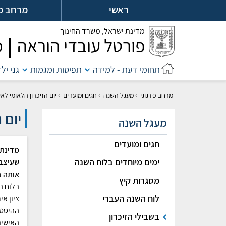
לג
ראשי
מרחב מ
ל
מדינת ישראל,
משרד החינוך
פורטל עובדי הוראה
מ
תחומי דעת - למידה
תפיסות ומגמות
גני יל
›
›
›
מרחב פדגוגי
מעגל השנה
חגים ומועדים
יום הזיכרון הלאומי לאירועי שבע
יום ה
מעגל השנה
חגים ומועדים
מדינת 
ימים מיוחדים בלוח השנה
שעיצבו
אותה 
מסגרות קיץ
בלוח ה
לוח השנה העברי
ציון א
ההיסטו
בשבילי הזיכרון
האישית