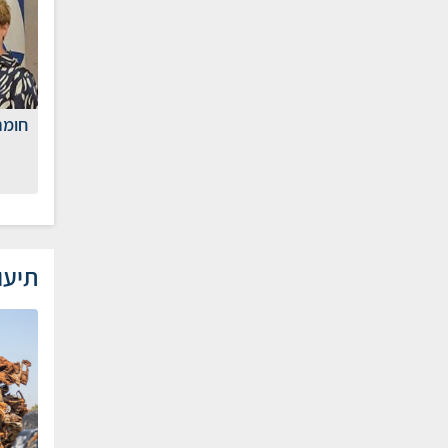
חומר
תיעו