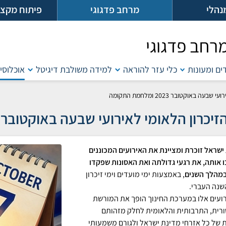
נהלי
מרחב פדגוגי
פיתוח מקצו
רחב פדגוגי
דים ומעונות
כלי עזר להוראה
למידה משולבת דיגיטל
אוכלוסיו
ה באוקטובר 2023 ומלחמת התקומה
זיכרון הלאומי לאירועי שבעה באוקטובר 2023 ומלחמת התקומה
ישראל זוכרת ומציינת את האירועים המכוננים
 אותה, את רגעי גדולתה ואת האסונות שפקדו
במהלך השנים
, באמצעות ימי מועדים וימי זיכרון
שנה העברי.
ירועים אלו במערכת החינוך הופך את המורשת
רית, התרבותית והלאומית לחלק מזהותם
 של כל אזרחי מדינת ישראל ולגורם משמעותי