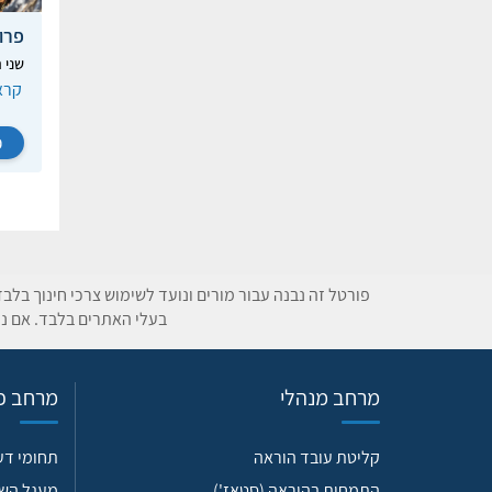
פרו
שני 
קרא
כ
פורטל זה נבנה עבור מורים ונועד לשימוש צרכי חינוך בלב
בעלי האתרים בלבד. אם נת
מרחב מנהלי
מרחב פד
קליטת עובד הוראה
תחומי ד
התמחות בהוראה (סטאז')
מעגל הש