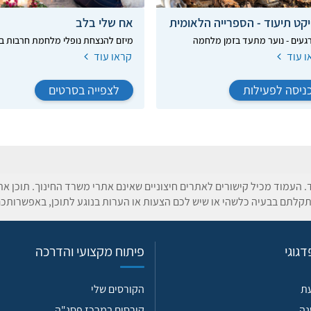
יקט תיעוד - הספרייה הלאומית
אח שלי בלב
רגעים - נוער מתעד בזמן מלחמה
מיזם להנצחת נופלי מלחמת חרבות ב
ו עוד
קראו עוד
ניסה לפעילות
לצפייה בסרטים
ד. העמוד מכיל קישורים לאתרים חיצוניים שאינם אתרי משרד החינוך. תוכן א
קלתם בבעיה כלשהי או שיש לכם הצעות או הערות בנוגע לתוכן, באפשרותכם
גוגי
פיתוח מקצועי והדרכה
עת
הקורסים שלי
נה
קורסים במרכז פסג"ה