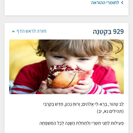
לחומרי ההוראה
929 בַּקְּטַנָּה
חזרה לראש הדף
לֵב טָהוֹר, בְּרָא-לִי אֱלֹהִים; וְרוּחַ נָכוֹן, חַדֵּשׁ בְּקִרְבִּי
(תהילים נא, יב)
פְּעִילוּת לְחַגֵי תִשְׁרֵי וְלִתְחִלַת הַשָּׁנָה לְכָל הַמִּשְׁפָּחָה