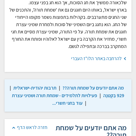
שלכאורה ממשיך את חג הסוכות, אך הוא חג בפני עצמו.
בארץ ישראל, באותו היום חוגגים גם את 'שמחת תורה', והתכנים של
שני החגים מתערבבים. בקהילות בתפוצות נשמר מקומו הייחודי
של החג. הוא נחגג ביום השמיני של סוכות ולמחרת שמיני עצרת
חוגגים את שמחת תורה. על פי התורה, שמיני עצרת מסיים את חגי
תשרי, מחזיר את הקרבה בין עם ישראל לאלוהיו ופותח את החורף
המתקרב בברכה ובתפילה לגשם.
להרחבה באתר הלו"ז העברי
מה אתם יודעים על שמחת תורה??
|
תרבות יהודית-ישראלית
|
929 בַּקְּטַנָּה
|
פעילויות לתלמידים - שמחת תורה ושמיני עצרת
|
עוד בחגי תשרי...
מה אתם יודעים על שמחת
חזרה לראש הדף
תורה??