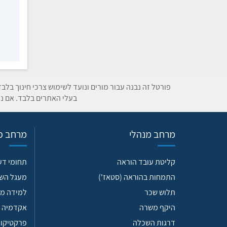
פורטל זה נבנה עבור מורים ונועד לשימוש צרכי חינוך בלב
בעלי האתרים בלבד. אם נת
מרחב מנהלי
מרחב פד
קליטת עובד הוראה
תחומי ד
התמחות בהוראה (סטאז')
מעגל הש
תלוש שכר
למידה מש
היקף משרה
אקדמיה 
דרגות השכלה
פרקטיקות