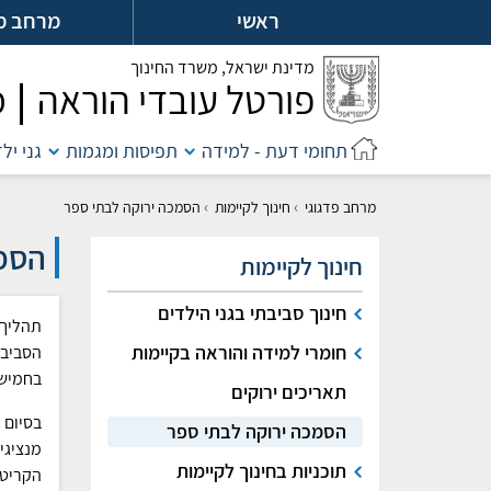
לג
ראשי
מרחב מ
ל
מדינת ישראל,
משרד החינוך
פורטל עובדי הוראה
מ
תחומי דעת - למידה
תפיסות ומגמות
גני יל
›
›
מרחב פדגוגי
חינוך לקיימות
הסמכה ירוקה לבתי ספר
הסמכ
חינוך לקיימות
חינוך סביבתי בגני הילדים
תהליך 
חומרי למידה והוראה בקיימות
הסביבה
בחמישה
תאריכים ירוקים
בסיום 
הסמכה ירוקה לבתי ספר
מנציגי
תוכניות בחינוך לקיימות
הקריטר