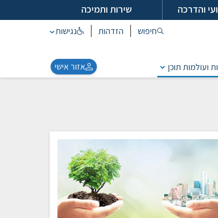
עי והדרכה
שירות ותמיכה
חיפוש
הזדהות
נגישות
אזור אישי
ת ועולמות תוכן