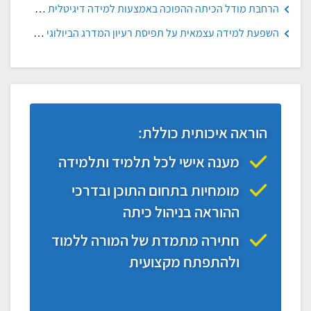
הרחבת מודל הכיתה ההפוכה באמצעות למידה דיגיטלית בהכוונה עצמית, אישית ושיתופית, תמר שמיר-ענבל ואינה בלאו
השפעת למידה עצמאית על תפיסת רעיון המדרג הביולוגי ברמות חשיבה גבוהות בקרב תלמידות בכיתה ז', נעם בן ארי, מכון וייצמן
הוראה איכותית כוללת:
מענה אישי לכל תלמיד ותלמידה
מומחיות בתחום התוכן ובדרכי
ההוראה בניהול כיתה
חתירה מתמדת של המורה ללמוד
ולהתפתח מקצועית