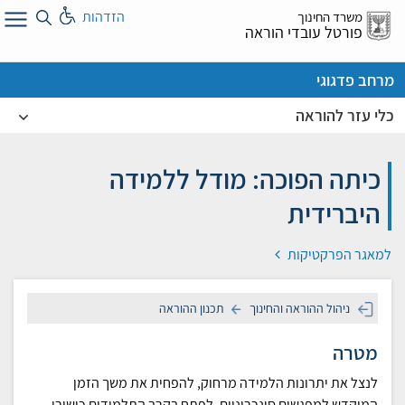
לג
הזדהות
משרד החינוך
ל
פורטל עובדי הוראה
מרחב פדגוגי
כלי עזר להוראה
כיתה הפוכה: מודל ללמידה
היברידית
למאגר הפרקטיקות
ניהול ההוראה והחינוך
תכנון ההוראה
מטרה
לנצל את יתרונות הלמידה מרחוק, להפחית את משך הזמן
המוקדש למפגשים סינכרוניים, לפתח בקרב התלמידים כישורי