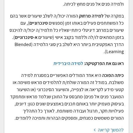
ולמידה פנים אל פנים מחוץ לכיתה.
במקרה של
למידה מרחוק
המורה יכול/ה לשלב שיעורים אשר בהם
כל המשתתפים פעילים באותו זמן (מפגשים
סינכרוניים
), עם
שיעורים במרחב דיגיטלי כיתתי שאליו כל תלמיד/ה יכול/ה להיכנס
בזמן המתאים לו/לה וללמוד בקצב אישי (שיעורים
א-סינכרוניים
).
הדרך האפקטיבית ביותר היא לשלב בין סוגי הלמידה (Blended
Learning).
ראו גם את הפרקטיקה:
למידה היברידית
כיתה הפוכה
היא אחד המודלים האפשריים במסגרת למידה
משולבת. במודל זה המורה שולח/ת לתלמידים מראש משימה או
קטעי מידע לקריאה או לצפייה, והשיעור הסינכרוני (או השיעור
המועבר פנים אל פנים) מתבסס על התוכן שנלמד מראש ומתמקד
בעיסוק מעמיק יותר באותם תכנים באמצעים שונים כגון: דיונים,
פעילויות חקר, תרגול ועבודה משותפת. לאורך כל התהליך
המורים משמשים כמנחים, ומספקים הבהרות ותמיכה ללומדים.
להמשך קריאה