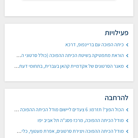
פעילויות
כיתה הפוכה עם בריינפופ, דרכא
הוראת מתמטיקה בשיטת הכיתה ההפוכה (כולל סרטוני הדגמה), תיכונט ת"א
מאגר הסרטונים של אקדמיית קהאן בעברית, בתחומי דעת שונים
להרחבה
הכול הפוך? תזרמו: 6 צעדים ליישום מודל הכיתה ההפוכה בהוראה מרחוק, אדוה גבאי-עפר, הגיע זמן חינוך
מודל הכיתה ההפוכה, מרכז פסג"ה תל אביב יפו
מודל הכיתה ההפוכה ויצירת סרטונים, אפרת מעטוף, כלים קטנים גדולים