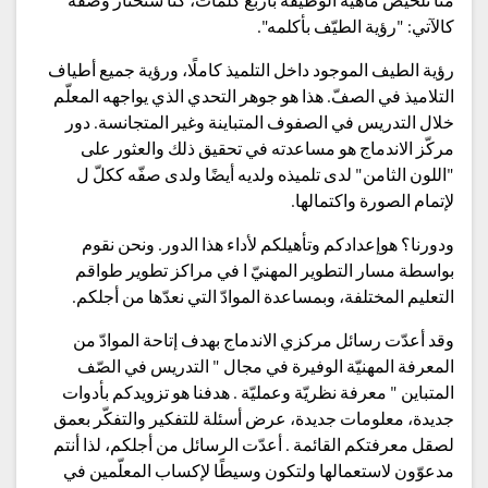
منّا تلخيص ماهيّة الوظيفة بأربع كلمات، كنّا سنختار وصفه
كالآتي: "رؤية الطيّف بأكلمه".
رؤية الطيف الموجود داخل التلميذ كاملًا، ورؤية جميع أطياف
التلاميذ في الصفّ. هذا هو جوهر التحدي الذي يواجهه المعلّم
خلال التدريس في الصفوف المتباينة وغير المتجانسة. دور
مركّز الاندماج هو مساعدته في تحقيق ذلك والعثور على
"اللون الثامن" لدى تلميذه ولديه أيضًا ولدى صفّه ككلّ ل
لإتمام الصورة واكتمالها.
ودورنا؟ هوإعدادكم وتأهيلكم لأداء هذا الدور. ونحن نقوم
بواسطة مسار التطوير المهنيّ ا في مراكز تطوير طواقم
التعليم المختلفة، وبمساعدة الموادّ التي نعدّها من أجلكم.
وقد أعدّت رسائل مركزي الاندماج بهدف إتاحة الموادّ من
المعرفة المهنيّة الوفيرة في مجال " التدريس في الصّف
المتباين " معرفة نظريّة وعمليّة . هدفنا هو تزويدكم بأدوات
جديدة، معلومات جديدة، عرض أسئلة للتفكير والتفكّر بعمق
لصقل معرفتكم القائمة . أعدّت الرسائل من أجلكم، لذا أنتم
مدعوّون لاستعمالها ولتكون وسيطًا لإكساب المعلّمين في