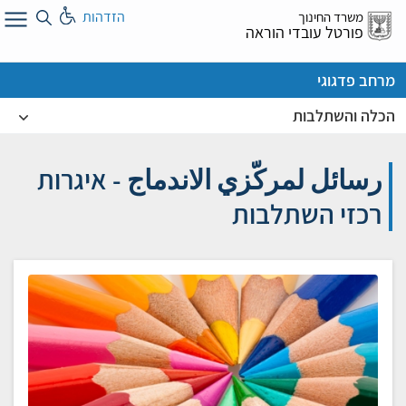
לג
הזדהות
משרד החינוך
ל
פורטל עובדי הוראה
מרחב פדגוגי
הכלה והשתלבות
رسائل لمركّزي الاندماج - איגרות
רכזי השתלבות