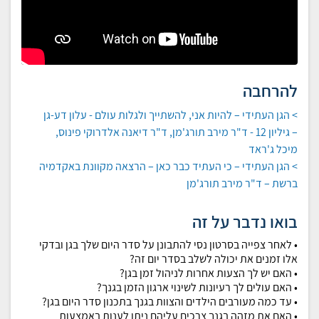
להרחבה
> הגן העתידי – להיות אני, להשתייך ולגלות עולם - עלון דע-גן
– גיליון 12 - ד"ר מירב תורג'מן, ד"ר דיאנה אלדרוקי פינוס,
מיכל ג'ראד
> הגן העתידי – כי העתיד כבר כאן – הרצאה מקוונת באקדמיה
ברשת – ד"ר מירב תורג'מן
בואו נדבר על זה
• לאחר צפייה בסרטון נסי להתבונן על סדר היום שלך בגן ובדקי
אלו זמנים את יכולה לשלב בסדר יום זה?
• האם יש לך הצעות אחרות לניהול זמן בגן?
• האם עולים לך רעיונות לשינוי ארגון הזמן בגנך?
• עד כמה מעורבים הילדים והצוות בגנך בתכנון סדר היום בגן?
• האם את מזהה בגנך צרכים עליהם ניתן לענות באמצעות