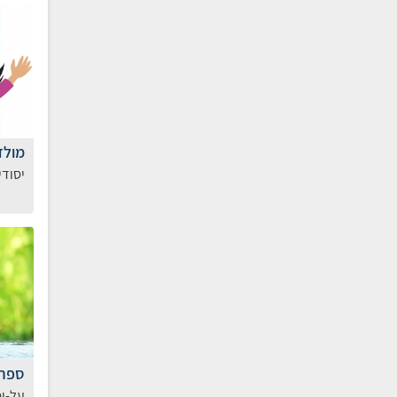
מולד
יסודי
ספרו
על-יס