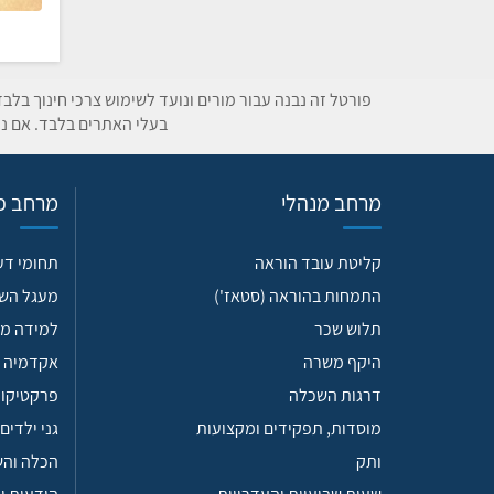
פורטל זה נבנה עבור מורים ונועד לשימוש צרכי חינוך בלב
בעלי האתרים בלבד. אם נת
מרחב מנהלי
מרחב פד
קליטת עובד הוראה
תחומי ד
התמחות בהוראה (סטאז')
מעגל הש
תלוש שכר
למידה מש
היקף משרה
אקדמיה 
דרגות השכלה
פרקטיקות
מוסדות, תפקידים ומקצועות
גני ילדים
ותק
הכלה וה