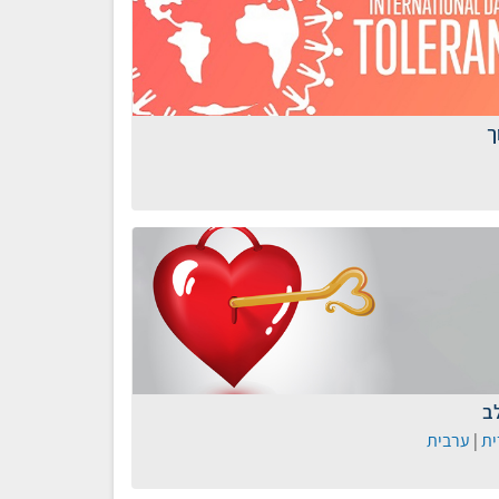
ך
ב
ית
|
ערבית