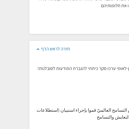
ו את חלומותיהם
חזרה לראש הדף
-לאומי ערכו סקר כיתתי להגברת המודעות לסובלנות!
م التسامح العالميّ قموا بإجراء استبيان (استطلاعات
التعايش والتسامح