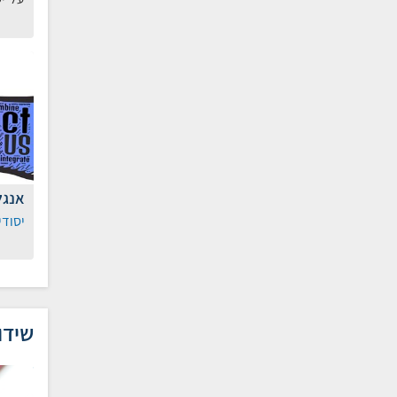
אנגל
יסודי
שידו