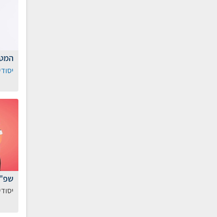
המטה
יסודי
שפ"י
יסודי