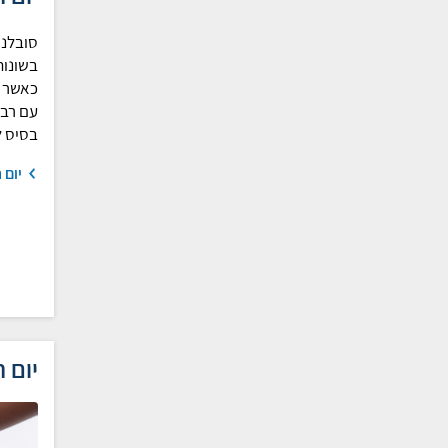
סובלנו
בשונות
כאשר ה
עם רב־
בסיס 
יום 
יום 