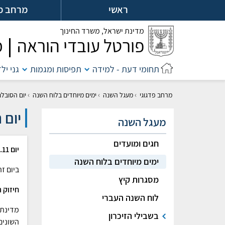
לג
ראשי
מרחב מ
ל
מדינת ישראל,
משרד החינוך
פורטל עובדי הוראה
מ
תחומי דעת - למידה
תפיסות ומגמות
גני יל
›
›
›
מרחב פדגוגי
מעגל השנה
ימים מיוחדים בלוח השנה
יום הסובלנות, 
יום ה
מעגל השנה
חגים ומועדים
יום 16.11 נקבע בידי האו"ם ליום הסובלנות הבין-לאומי
ימים מיוחדים בלוח השנה
ביום ז
מסגרות קיץ
חיזוק 
לוח השנה העברי
מדינת 
בשבילי הזיכרון
השונים