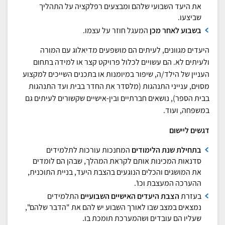
את היעד השבועי שלהם ומבצעים רפלקציה על התהליך
שביצעו.
בשבוע לאחר מכן
המעגל חוזר על עצמו.
היעדים מגוונים, לעיתים הם מושפעים מדיאלוג עם המורה
ולעיתים לא. הם עשויים לכלול פרויקט קצר או למידה בתחום
העניין של הילד/ה, שיפור במיומנות או בתכנים השייכים למקצוע
מסוים, ענייני התנהגות (מלסדר את החדר בבית ועד התנהגות
בבית הספר), נושאים חברתיים ובין-אישיים שקשורים לעיתים גם
במשפחה, ועוד.
דגשים ליישום
בתחילת שנת הלימודים
המחנכות עורכות לתלמידים
סדנאות המכינות אותם לקראת המהלך, שבהן הם לומדים
את המושגים והכלים הנוגעים בהצבת היעד, בניית התוכנית,
ההערכה המעצבת וכו'.
בעזרת
הצבת היעדים האישיים השבועיים
התלמידים
נמצאים במצב שבו לאורך השבוע יש להם את "הדבר שלהם",
שעליו הם עובדים ושהמערכת תומכת בו.