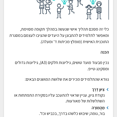
כלי זה מסכם תהליך אישי שנעשה במהלך תקופה מסוימת,
ומאפשר לתלמידים להתבונן על היעדים שהציבו לעצמם במסגרת
התוכנית האישית (מומלץ מכיתות ד' ומעלה).
הכנה
נכין מבעוד מועד טושים, גיליונות חלקים (A3), גיליונות גדולים
ומסקינג-טייפ.
נוודא שהתלמידים מכירים את שלושת המושגים הבאים:
צִיּוּן דֶּרֶךְ
נקודת ציון, עניין שראוי להתעכב עליו בסקירת התפתחות או
השתלשלות של מאורעות.
מַהֲמוֹרָה
בור, גומה; שיבוש כלשהו בדרך, בכביש וכד'.