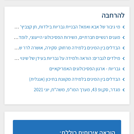
להרחבה
מי גיבור של אבא ואמא? הבניית גבריות בילדות, חן קצביץ' פרסלר, הארץ, 2019
מענים רגשיים חברתיים, השירות הפסיכולוגי הייעוצי, לומדים בביטחון, משה"ח
הבדלים בין המינים בלמידה מרחוק: סקירה, אושרה לרר שייב, היחידה לשוויון בין המינים בחינוך
מילדים לגברים: הוראה ולמידה על גבריות בעידן של שינוי (אנגלית)
גבריות - ארגון הפסיכולוגים האמריקאיים
הבדלים בין המינים בלמידה מקוונת בתיכון (אנגלית)
מגדר, סק;ופ 43, מערך המו"פ, משה"ח, יוני 2021
הוראה איכותית כוללת: