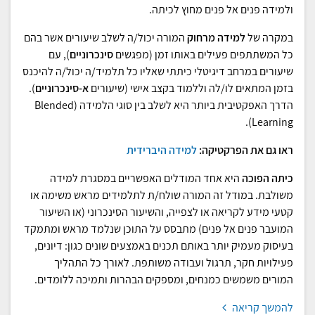
ולמידה פנים אל פנים מחוץ לכיתה.
במקרה של
למידה מרחוק
המורה יכול/ה לשלב שיעורים אשר בהם
כל המשתתפים פעילים באותו זמן (מפגשים
סינכרוניים
), עם
שיעורים במרחב דיגיטלי כיתתי שאליו כל תלמיד/ה יכול/ה להיכנס
בזמן המתאים לו/לה וללמוד בקצב אישי (שיעורים
א-סינכרוניים
).
הדרך האפקטיבית ביותר היא לשלב בין סוגי הלמידה (Blended
Learning).
ראו גם את הפרקטיקה:
למידה היברידית
כיתה הפוכה
היא אחד המודלים האפשריים במסגרת למידה
משולבת. במודל זה המורה שולח/ת לתלמידים מראש משימה או
קטעי מידע לקריאה או לצפייה, והשיעור הסינכרוני (או השיעור
המועבר פנים אל פנים) מתבסס על התוכן שנלמד מראש ומתמקד
בעיסוק מעמיק יותר באותם תכנים באמצעים שונים כגון: דיונים,
פעילויות חקר, תרגול ועבודה משותפת. לאורך כל התהליך
המורים משמשים כמנחים, ומספקים הבהרות ותמיכה ללומדים.
להמשך קריאה