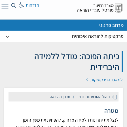
לג
הזדהות
משרד החינוך
ל
פורטל עובדי הוראה
מרחב פדגוגי
פרקטיקות להוראה איכותית
כיתה הפוכה: מודל ללמידה
היברידית
למאגר הפרקטיקות
ניהול ההוראה והחינוך
תכנון ההוראה
מטרה
לנצל את יתרונות הלמידה מרחוק, להפחית את משך הזמן
המוקדש למפגשים סינכרוניים, לפתח בקרב התלמידים כישורי