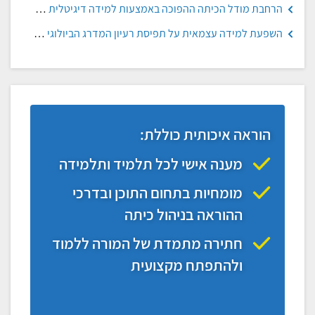
הרחבת מודל הכיתה ההפוכה באמצעות למידה דיגיטלית בהכוונה עצמית, אישית ושיתופית, תמר שמיר-ענבל ואינה בלאו
השפעת למידה עצמאית על תפיסת רעיון המדרג הביולוגי ברמות חשיבה גבוהות בקרב תלמידות בכיתה ז', נעם בן ארי, מכון וייצמן
הוראה איכותית כוללת:
מענה אישי לכל תלמיד ותלמידה
מומחיות בתחום התוכן ובדרכי
ההוראה בניהול כיתה
חתירה מתמדת של המורה ללמוד
ולהתפתח מקצועית