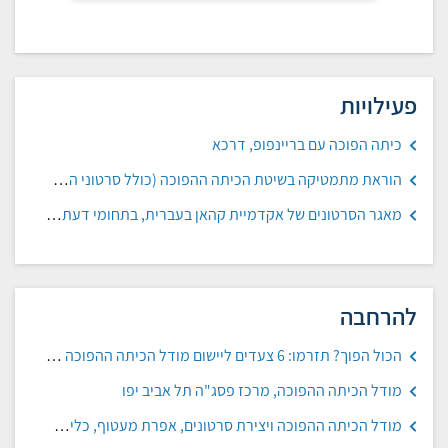
פעילויות
כיתה הפוכה עם בריינפופ, דרכא
הוראת מתמטיקה בשיטת הכיתה ההפוכה (כולל סרטוני הדגמה), תיכונט ת"א
מאגר הסרטונים של אקדמיית קהאן בעברית, בתחומי דעת שונים
להרחבה
הכול הפוך? תזרמו: 6 צעדים ליישום מודל הכיתה ההפוכה בהוראה מרחוק, אדוה גבאי-עפר, הגיע זמן חינוך
מודל הכיתה ההפוכה, מרכז פסג"ה תל אביב יפו
מודל הכיתה ההפוכה ויצירת סרטונים, אפרת מעטוף, כלים קטנים גדולים